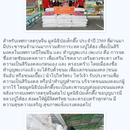
สำหรับเทศกาลตรุษจีน มูลนิธิป่อเต็กตึ๊ง ประจำปี 2569 ที่ผ่านมา
มีประชาชนจำนวนมากร่วมสักการะหลวงปู่ไต้ฮง เพื่อเป็นสิริ
มงคลในเทศกาลปีใหม่จีน และ ทำบุญพะเก่ง (พะเก่ง คือ การจด
ชื่อสวดชัยมงคลคาถา เพื่อเสริมโชคลาภ เสริมดวงชะตา เสริม
ความเป็นสิริมงคลแก่ตนเอง และ ครอบครัว) โดยเมื่อลงชื่อ
ทำบุญพะเก่งแล้ว จะได้รับตั๋วขนม เพื่อแลกขนมมงคล [ขนม
จันอับ หรือขนมเปี๊ยะ] นำไปไหว้พระ ไหว้เจ้า รับประทานเพื่อ
ความเป็นสิริมงคล หรือนำทำบุญทำทาน บริจาคขนมมงคลแก่ผู้
ยากไร้ โดยมูลนิธิป่อเต็กตึ๊งจะเป็นสะพานบุญส่งมอบขนมมงคล
หลังจากจบเทศกาลตรุษจีนต่อไป มูลนิธิป่อเต็กตึ๊ง ขอบุญบารมี
หลวงปู่ไต้ฮง ส่งผลให้ผู้มีจิตศรัทธาและครอบครัวทุกท่าน มี
ความสุขความเจริญ สุขภาพแข็งแรงตลอดไป