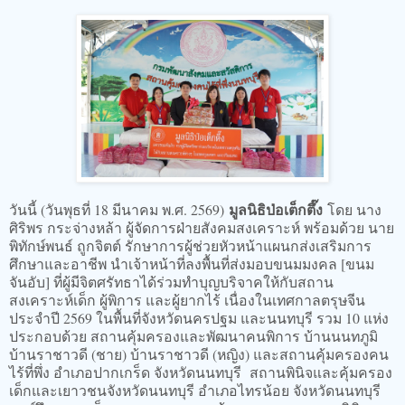
มูลนิธิป่อเต็กตึ๊ง
วันนี้ (วันพุธที่ 18 มีนาคม พ.ศ. 2569)
โดย นาง
ศิริพร กระจ่างหล้า ผู้จัดการฝ่ายสังคมสงเคราะห์ พร้อมด้วย นาย
พิทักษ์พนธ์ ถูกจิตต์ รักษาการผู้ช่วยหัวหน้าแผนกส่งเสริมการ
ศึกษาและอาชีพ นำเจ้าหน้าที่ลงพื้นที่ส่งมอบขนมมงคล [ขนม
จันอับ] ที่ผู้มีจิตศรัทธาได้ร่วมทำบุญบริจาคให้กับสถาน
สงเคราะห์เด็ก ผู้พิการ และผู้ยากไร้ เนื่องในเทศกาลตรุษจีน
ประจำปี 2569 ในพื้นที่จังหวัดนครปฐม และนนทบุรี รวม 10 แห่ง
ประกอบด้วย สถานคุ้มครองและพัฒนาคนพิการ บ้านนนทภูมิ
บ้านราชาวดี (ชาย) บ้านราชาวดี (หญิง) และสถานคุ้มครองคน
ไร้ที่พึ่ง อำเภอปากเกร็ด จังหวัดนนทบุรี สถานพินิจและคุ้มครอง
เด็กและเยาวชนจังหวัดนนทบุรี อำเภอไทรน้อย จังหวัดนนทบุรี