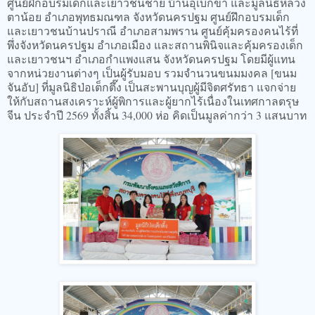
ศูนย์ฝึกอบรมเด็กและเยาวชนชาย บ้านอุเบกขา และมูลนิธิหลวง
ตาน้อย อำเภอพุทธมณฑล จังหวัดนครปฐม ศูนย์ฝึกอบรมเด็ก
และเยาวชนบ้านปราณี อำเภอสามพราน ศูนย์คุ้มครองคนไร้ที่
พึ่งจังหวัดนครปฐม อำเภอเมือง และสถานพินิจและคุ้มครองเด็ก
และเยาวชนฯ อำเภอกำแพงแสน จังหวัดนครปฐม โดยมีผู้แทน
จากหน่วยงานต่างๆ เป็นผู้รับมอบ รวมจำนวนขนมมงคล [ขนม
จันอับ] ที่มูลนิธิป่อเต็กตึ๊ง เป็นสะพานบุญผู้มีจิตศรัทธา แจกจ่าย
ให้กับสถานสงเคราะห์ผู้พิการและผู้ยากไร้เนื่องในเทศกาลตรุษ
จีน ประจำปี 2569 ทั้งสิ้น 34,000 ห่อ คิดเป็นมูลค่ากว่า 3 แสนบาท