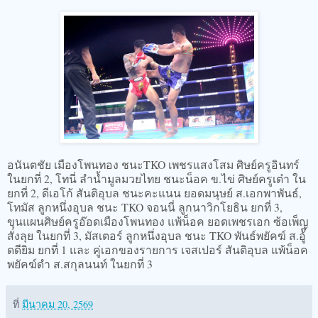
อนันตชัย เมืองโพนทอง ชนะTKO เพชรแสงโสม ศิษย์ครูอินทร์
ในยกที่ 2, โทนี่ ลำน้ำมูลมวยไทย ชนะน็อค ข.ไข่ ศิษย์ครูเต๋า ใน
ยกที่ 2, ดีเอโก้ สันติอุบล ชนะคะแนน ยอดมนุษย์ ส.เอกพาพันธ์,
โทมัส ลูกหนึ่งอุบล ชนะ TKO จอนนี่ ลูกนาวิกโยธิน ยกที่ 3,
ขุนแผนศิษย์ครูอ๊อดเมืองโพนทอง แพ้น็อค ยอดเพชรเอก ซ้อเพ็ญ
สั่งลุย ในยกที่ 3, มัสเตอร์ ลูกหนึ่งอุบล ชนะ TKO พันธ์พยัคฆ์ ส.อู้๊
ดดียิม ยกที่ 1 และ คู่เอกของรายการ เจสเปอร์ สันติอุบล แพ้น็อค
พยัคฆ์ดำ ส.สกุลนนท์ ในยกที่ 3
ที่
มีนาคม 20, 2569