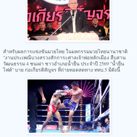
สำหรับผลการแข่งขันมวยไทย ในมหกรรมมวยไทยนานาชาติ
"งานประเพณีบวงสรวงสักการะศาลเจ้าพ่อหลักเมือง สืบสาน
วัฒนธรรม 4 ชนเผ่า ชาวอำเภอน้ำยืน ประจำปี 2569 "น้ำยืน
ไฟต์" บาย ก่อเกียรติสัญจร ที่ถ่ายทอดสดทาง ททบ.5 มีดังนี้