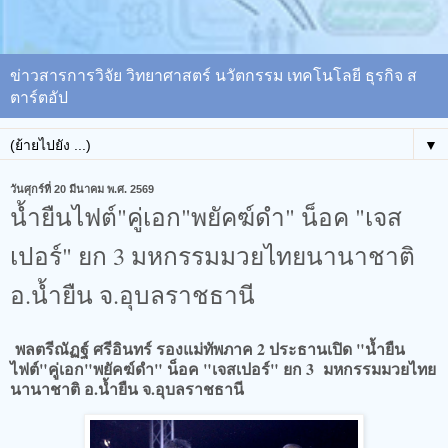
ข่าวสารการวิจัย วิทยาศาสตร์ นวัตกรรม เทคโนโลยี ธุรกิจ ส
ตาร์ตอัป
▼
วันศุกร์ที่ 20 มีนาคม พ.ศ. 2569
น้ำยืนไฟต์"คู่เอก"พยัคฆ์ดำ" น็อค "เจส
เปอร์" ยก 3 มหกรรมมวยไทยนานาชาติ
อ.น้ำยืน จ.อุบลราชธานี
พลตรีณัฏฐ์ ศรีอินทร์ รองแม่ทัพภาค 2 ประธานเปิด "น้ำยืน
ไฟต์"คู่เอก"พยัคฆ์ดำ" น็อค "เจสเปอร์" ยก 3 มหกรรมมวยไทย
นานาชาติ อ.น้ำยืน จ.อุบลราชธานี