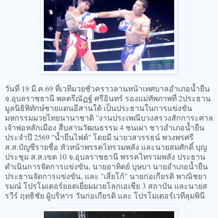
วันที่ 19 มี.ค.69 ที่เวทีมวยชั่วคราวลานหน้าเทศบาลอำเภอน้ำยืน
จ.อุบลราชธานี พลตรีณัฏฐ์ ศรีอินทร์ รองแม่ทัพภาพที่ 2ประธาน
มูลนิธิพิทักษ์ชายแดนอีสานใต้ เป็นประธานในการแข่งขัน
มหกรรมมวยไทยนานาชาติ "งานประเพณีบวงสรวงสักการะศาล
เจ้าพ่อหลักเมือง สืบสานวัฒนธรรม 4 ชนเผ่า ชาวอำเภอน้ำยืน
ประจำปี 2569 "น้ำยืนไฟต์" โดยมี นายวสวรรธน์ พวงพรศรี
ส.ส.บัญชีรายชื่อ หัวหน้าพรรคไทรวมพลัง และนายสมศักดิ์ บุญ
ประชุม ส.ส.เขต 10 จ.อุบลราชธานี พรรคไทรวมพลัง ประธาน
ดำเนินการจัดการแข่งขัน, นายอาทิตย์ บุษบา นายอำเภอน้ำยืน
ประธานจัดการแข่งขัน, และ "เสี่ยโก้" นายก่อเกียรติ พาณิชยา
รมณ์ โปรโมเตอร์ยอดเยี่ยมมวยโลกเอเชีย 3 สถาบัน และนายส
รวีร์ ฤทธิชัย ผู้บริหาร วันก่อเกียรติ และ โปรโมเตอร์เวทีลุมพินี