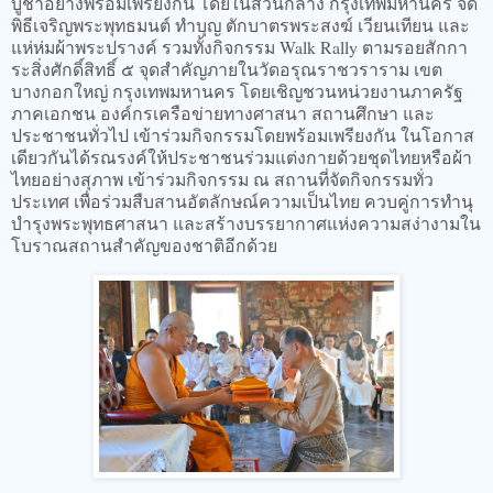
บูชาอย่างพร้อมเพรียงกัน โดยในส่วนกลาง กรุงเทพมหานคร จัด
พิธีเจริญพระพุทธมนต์ ทำบุญ ตักบาตรพระสงฆ์ เวียนเทียน และ
แห่ห่มผ้าพระปรางค์ รวมทั้งกิจกรรม Walk Rally ตามรอยสักกา
ระสิ่งศักดิ์สิทธิ์ ๕ จุดสำคัญภายในวัดอรุณราชวราราม เขต
บางกอกใหญ่ กรุงเทพมหานคร โดยเชิญชวนหน่วยงานภาครัฐ
ภาคเอกชน องค์กรเครือข่ายทางศาสนา สถานศึกษา และ
ประชาชนทั่วไป เข้าร่วมกิจกรรมโดยพร้อมเพรียงกัน ในโอกาส
เดียวกันได้รณรงค์ให้ประชาชนร่วมแต่งกายด้วยชุดไทยหรือผ้า
ไทยอย่างสุภาพ เข้าร่วมกิจกรรม ณ สถานที่จัดกิจกรรมทั่ว
ประเทศ เพื่อร่วมสืบสานอัตลักษณ์ความเป็นไทย ควบคู่การทำนุ
บำรุงพระพุทธศาสนา และสร้างบรรยากาศแห่งความสง่างามใน
โบราณสถานสำคัญของชาติอีกด้วย