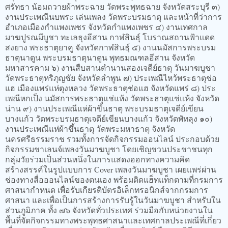
ศรัทธา น้อมถวายผ้าพระฉาย วัดพระพุทธฉาย จังหวัดสระบุรี ๓)
งานประเพณีนบพระ เล่นเพลง วัดพระบรมธาตุ และหน้าที่ว่าการ
อำเภอเมืองกำแพงเพชร จังหวัดกำแพงเพชร ๔) งานเทศกาล
มาฆปูรณมีบูชา ทะเลธุงอีสาน กาฬสินธุ์ โบราณสถานฟ้าแดด
สงยาง พระธาตุยาคู จังหวัดกาฬสินธุ์ ๕) งานนมัสการพระบรม
ธาตุนาดูน พระบรมธาตุนาดูน พุทธมณฑลอีสาน จังหวัด
มหาสารคาม ๖) งานสืบสานตำนานสองเจดีย์ธาตุ วันมาฆบูชา
วัดพระธาตุหริภุญชัย จังหวัดลำพูน ๗) ประเพณีไหว้พระธาตุช่อ
แฮ เมืองแพร่แห่ตุงหลวง วัดพระธาตุช่อแฮ จังหวัดแพร่ ๘) ประ
เพณีหกเป็ง นมัสการพระธาตุแช่แห้ง วัดพระธาตุแช่แห้ง จังหวัด
น่าน ๙) งานประเพณีแห่ผ้าขึ้นธาตุ พระบรมธาตุเจดีย์เขียน
บางแก้ว วัดพระบรมธาตุเจดีย์เขียนบางแก้ว จังหวัดพัทลุง ๑๐)
งานประเพณีแห่ผ้าขึ้นธาตุ วัดพระมหาธาตุ จังหวัด
นครศรีธรรมราช รวมทั้งการจัดกิจกรรมออนไลน์ ประกอบด้วย
กิจกรรมชาเลนจ์เพลงวันมาฆบูชา โดยเชิญชวนประชาชนทุก
กลุ่มวัยร่วมเป็นส่วนหนึ่งในการแสดงออกทางความคิด
สร้างสรรค์ในรูปแบบการ Cover เพลงวันมาฆบูชา เผยแพร่ผ่าน
ช่องทางสื่อออนไลน์ของตนเอง พร้อมติดแฮ็ทแท็กตามที่กรมการ
ศาสนากำหนด เพื่อรับเกียรติบัตรอิเล็กทรอนิกส์จากกรมการ
ศาสนา และเพื่อเป็นการสร้างการรับรู้ในวันมาฆบูชา สำหรับใน
ส่วนภูมิภาค ทั้ง ๗๖ จังหวัดทั่วประเทศ ร่วมมือกับหน่วยงานใน
พื้นที่จัดกิจกรรมทางพระพุทธศาสนาและเทศกาลประเพณีที่เกี่ยว