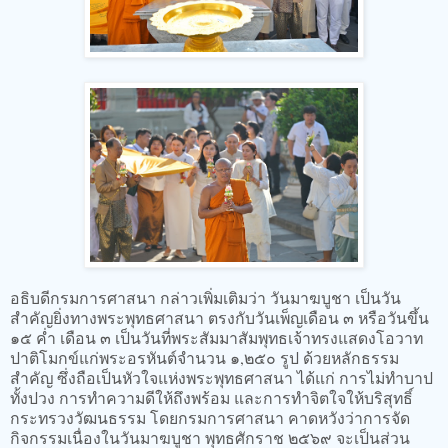
อธิบดีกรมการศาสนา กล่าวเพิ่มเติมว่า วันมาฆบูชา เป็นวัน
สำคัญยิ่งทางพระพุทธศาสนา ตรงกับวันเพ็ญเดือน ๓ หรือวันขึ้น
๑๕ ค่ำ เดือน ๓ เป็นวันที่พระสัมมาสัมพุทธเจ้าทรงแสดงโอวาท
ปาติโมกข์แก่พระอรหันต์จำนวน ๑,๒๕๐ รูป ด้วยหลักธรรม
สำคัญ ซึ่งถือเป็นหัวใจแห่งพระพุทธศาสนา ได้แก่ การไม่ทำบาป
ทั้งปวง การทำความดีให้ถึงพร้อม และการทำจิตใจให้บริสุทธิ์
กระทรวงวัฒนธรรม โดยกรมการศาสนา คาดหวังว่าการจัด
กิจกรรมเนื่องในวันมาฆบูชา พุทธศักราช ๒๕๖๙ จะเป็นส่วน