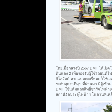
​โดยเมื่อกลางปี 2567 DMT ได้เปิด
ดินแดง 2 เพื่อรองรับผู้ใช้รถยนต
กิโลวัตต์ หากแบตเตอรี่หมดก็ใช้เ
ระดับอุตราภิมุข ที่ผ่านมา มีผู้เข้า
DMT ใช้แต้มแลกสิทธิ์ชาร์จไฟฟ้าเ
สถานีอัดประจุไฟฟ้าฯ ในด่านที่เหล