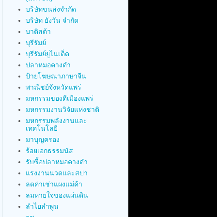
บริษัทขนส่งจำกัด
บริษัท ยังวัน จำกัด
บาติสต้า
บุรีรัมย์
บุรีรัมย์ยูไนเต็ด
ปลาหมอคางดำ
ป้ายโฆษณาภาษาจีน
พาณิชย์จังหวัดแพร่
มหกรรมของดีเมืองแพร่
มหกรรมงานวิจัยแห่งชาติ
มหกรรมพลังงานและ
เทคโนโลยี
มาบุญครอง
ร้อยเอกธรรมนัส
รับซื้อปลาหมอคางดำ
แรงงานนวดและสปา
ลดค่าเช่าแผงแม่ค้า
ลมหายใจของแผ่นดิน
ลำไยลำพูน