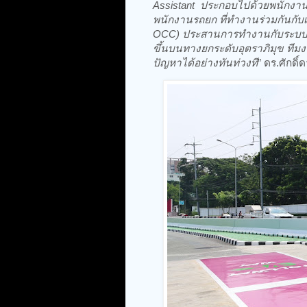
Assistant ประกอบไปด้วยพนักงานจ
พนักงานรถยก ที่ทำงานร่วมกันกับเจ้
OCC) ประสานการทำงานกับระบบ กล้
ขึ้นบนทางยกระดับอุตราภิมุข ทีมงา
ปัญหาได้อย่างทันท่วงที
” ดร.ศักดิ์