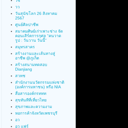
วช
วว
วันสุนัขโลก 26 สิงหาคม
2567
ศูนย์ศิลปาชีพ
สมาคมศิษย์เก่าเพาะช่าง จัด
คอนเสิร์ตการกุศล “คนวาด
รูป : วันวาน วันนี้”
สมุทรสาคร
สร้างงานและเส้นทางสู่
อาชีพ @ภูเก็ต
สร้างสนามทดสอบ
Dianjiang
สวทช
สำนักงานนวัตกรรมแห่งชาติ
(องค์การมหาชน) หรือ NIA
สื่อสารองค์กรททท
สุขทันทีที่เที่ยวไทย
สุขภาพและความงาม
หอการค้าจังหวัดเพชรบุรี
อว
อว แฟร์