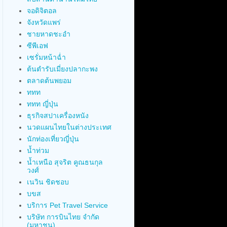
จอดิจิตอล
จังหวัดแพร่
ชายหาดชะอำ
ซีพีเอฟ
เซรั่มหน้าฉ่ำ
ต้นตำรับเมี่ยงปลากะพง
ตลาดต้นพยอม
ททท
ททท ญี่ปุ่น
ธุรกิจสปาเครื่องหนัง
นวดแผนไทยในต่างประเทศ
นักท่องเที่ยวญี่ปุ่น
น้ำท่วม
น้ำเหนือ สุจริต คูณธนกุล
วงศ์
เนวิน ชิดชอบ
บขส
บริการ Pet Travel Service
บริษัท การบินไทย จำกัด
(มหาชน)