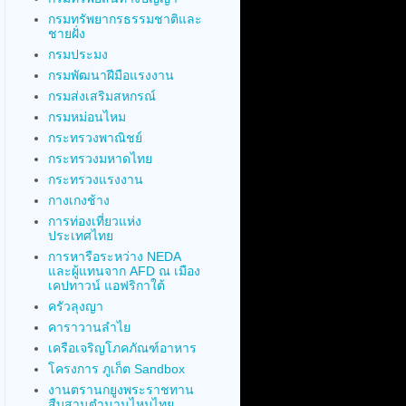
กรมทรัพยากรธรรมชาติและ
ชายฝั่ง
กรมประมง
กรมพัฒนาฝีมือแรงงาน
กรมส่งเสริมสหกรณ์
กรมหม่อนไหม
กระทรวงพาณิชย์
กระทรวงมหาดไทย
กระทรวงแรงงาน
กางเกงช้าง
การท่องเที่ยวแห่ง
ประเทศไทย
การหารือระหว่าง NEDA
และผู้แทนจาก AFD ณ เมือง
เคปทาวน์ แอฟริกาใต้
ครัวลุงญา
คาราวานลำไย
เครือเจริญโภคภัณฑ์อาหาร
โครงการ ภูเก็ต Sandbox
งานตรานกยูงพระราชทาน
สืบสานตำนานไหมไทย