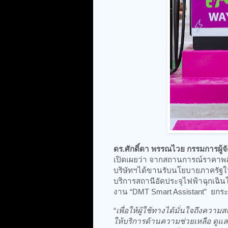
ดร.ศักดิ์ดา พรรณไวย กรรมการผู้
เปิดเผยว่า จากสถานการณ์ราคาพล
บริษัทฯได้ขานรับนโยบายภาครัฐใ
บริการสถานีอัดประจุไฟฟ้าฉุกเฉินใ
งาน “DMT Smart Assistant” ยกระ
“
เพื่อให้ผู้ใช้ทางได้มั่นใจถึงคว
ให้บริการด้านความช่วยเหลือ ดูแล