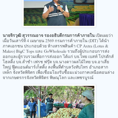
นายจิรวุฒิ สุวรรณอาจ รองอธิบดีกรมการค้าภายใน
เปิดเผยว่า
เมื่อวันเสาร์ที่ 4 เมษายน 2569 กรมการค้าภายใน (DIT) ได้นำ
ภาคเอกชน ประกอบด้วย ห้างสรรพสินค้า CP Axtra (Lotus &
Makro) BigC Tops และ GoWholesale รวมถึงผู้ประกอบการส่ง
ออกและผู้รวบรวมเพื่อการส่งออก ได้แก่ บจ.ไทย เบสท์ โปรดักส์
โฮลดิ้ง บจ.ล่ำซำ เฟรช ฟรุ๊ต บจ.นางดาวผลไม้ไทย บจ.อาเสี่ย
ใหญ่ ฟู๊ดแอนด์มาร์เก็ตติ้ง ลงพื้นที่ตำบลวังทับไทร อำเภอสาก
เหล็ก จังหวัดพิจิตร เพื่อเชื่อมโยงรับซื้อมะม่วงภาคเหนือตอนล่าง
จากเกษตรกรจังหวัดพิจิตร พิษณุโลก และเพชรบูรณ์