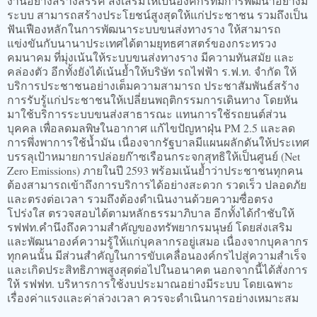
งานอย่างสร้างสรรค์ ส่งเสริมให้เป็นองค์กรที่มีการพัฒนาอย่างมี
ระบบ สามารถสร้างประโยชน์สูงสุดให้แก่ประชาชน รวมถึงเป็น
ฟันเฟืองหลักในการพัฒนาระบบขนส่งทางราง ให้สามารถ
แข่งขันกับนานาประเทศได้ตามยุทธศาสตร์ของกระทรวง
คมนาคม ที่มุ่งเน้นให้ระบบขนส่งทางราง มีความทันสมัย และ
คล่องตัว อีกทั้งยังได้เน้นย้ำให้บริษัท รถไฟฟ้า ร.ฟ.ท. จำกัด ให้
บริการประชาชนอย่างเต็มความสามารถ ประชาสัมพันธ์สร้าง
การรับรู้แก่ประชาชนให้เปลี่ยนพฤติกรรมการเดินทาง โดยหัน
มาใช้บริการระบบขนส่งสาธารณะ แทนการใช้รถยนต์ส่วน
บุคคล เพื่อลดมลพิษในอากาศ แก้ไขปัญหาฝุ่น PM 2.5 และลด
การพึ่งพาการใช้น้ำมัน เนื่องจากรัฐบาลมีแผนผลักดันให้ประเทศ
บรรลุเป้าหมายการปล่อยก๊าซเรือนกระจกสุทธิให้เป็นศูนย์ (Net
Zero Emissions) ภายในปี 2593 พร้อมเน้นย้ำว่าประชาชนทุกคน
ต้องสามารถเข้าถึงการบริการได้อย่างสะดวก รวดเร็ว ปลอดภัย
และตรงต่อเวลา รวมถึงต้องดำเนินงานด้วยความซื่อตรง
โปร่งใส ตรวจสอบได้ตามหลักธรรมาภิบาล อีกทั้งได้กำชับให้
รฟฟท.คำนึงถึงความสำคัญของทรัพยากรมนุษย์ โดยส่งเสริม
และพัฒนาองค์ความรู้ให้แก่บุคลากรอยู่เสมอ เนื่องจากบุคลากร
ทุกคนนั้น มีส่วนสำคัญในการขับเคลื่อนองค์กรไปสู่ความสำเร็จ
และเกิดประสิทธิภาพสูงสุดต่อไปในอนาคต นอกจากนี้ได้สั่งการ
ให้ รฟฟท. บริหารการใช้งบประมาณอย่างมีระบบ โดยเฉพาะ
เรื่องค่าแรงและค่าล่วงเวลา ควรจะดำเนินการอย่างเหมาะสม