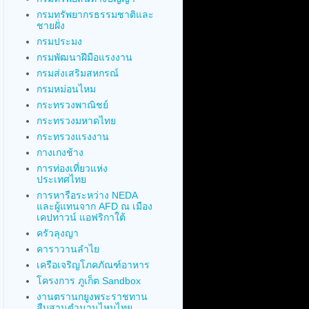
กรมทรัพยากรธรรมชาติและ
ชายฝั่ง
กรมประมง
กรมพัฒนาฝีมือแรงงาน
กรมส่งเสริมสหกรณ์
กรมหม่อนไหม
กระทรวงพาณิชย์
กระทรวงมหาดไทย
กระทรวงแรงงาน
กางเกงช้าง
การท่องเที่ยวแห่ง
ประเทศไทย
การหารือระหว่าง NEDA
และผู้แทนจาก AFD ณ เมือง
เคปทาวน์ แอฟริกาใต้
ครัวลุงญา
คาราวานลำไย
เครือเจริญโภคภัณฑ์อาหาร
โครงการ ภูเก็ต Sandbox
งานตรานกยูงพระราชทาน
สืบสานตำนานไหมไทย