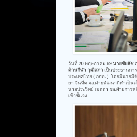
วันที่ 20 พฤษภาคม 69
นายชัยธัช 
ด้านกีฬา วุฒิสภา
เป็นประธานการป
ประเทศไทย ( กกท. ) โดยมีนายมีชั
ยา จีนหีต ผอ.ฝ่ายพัฒนากีฬาเป็น
นายประวิทย์ เมตตา ผอ.ฝ่ายการคล
เข้าชี้แจง