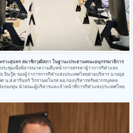
เพราะสุนทร สมาชิกวุฒิสภา ในฐานะประธานคณะอนุกรรมาธิการ
ระชุมเพื่อพิจารณาความคืบหน้าการสรรหาผู้ว่าการกีฬาแห่ง
ย อินวู๊ด รองผู้ว่าการการกีฬาแห่งประเทศไทยฝ่ายบริหาร นายยุธ
เลิศ น.ส.ดารินทร์ วิกรานตโนรส ผอ.กองบริหารทรัพยากรบุคคล
ังกองทุน นำคณะผู้บริหารและเจ้าหน้าที่การกีฬาแห่งประเทศไทย