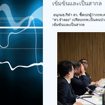
เข้มข้นและเป็นสากล
อนุกมธ.กีฬา สว. ชี้สเปกผู้ว่ากก
"สว.จำลอง" เปรียบกกท.เป็นคนป่ว
เข้มข้นและเป็นสากล