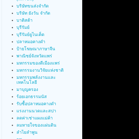
บริษัทขนส่งจำกัด
บริษัท ยังวัน จำกัด
บาติสต้า
บุรีรัมย์
บุรีรัมย์ยูไนเต็ด
ปลาหมอคางดำ
ป้ายโฆษณาภาษาจีน
พาณิชย์จังหวัดแพร่
มหกรรมของดีเมืองแพร่
มหกรรมงานวิจัยแห่งชาติ
มหกรรมพลังงานและ
เทคโนโลยี
มาบุญครอง
ร้อยเอกธรรมนัส
รับซื้อปลาหมอคางดำ
แรงงานนวดและสปา
ลดค่าเช่าแผงแม่ค้า
ลมหายใจของแผ่นดิน
ลำไยลำพูน