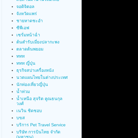
จอดิจิตอล
จังหวัดแพร่
ชายหาดชะอำ
ซีพีเอฟ
เซรั่มหน้าฉ่ำ
ต้นตำรับเมี่ยงปลากะพง
ตลาดต้นพยอม
ททท
ททท ญี่ปุ่น
ธุรกิจสปาเครื่องหนัง
นวดแผนไทยในต่างประเทศ
นักท่องเที่ยวญี่ปุ่น
น้ำท่วม
น้ำเหนือ สุจริต คูณธนกุล
วงศ์
เนวิน ชิดชอบ
บขส
บริการ Pet Travel Service
บริษัท การบินไทย จำกัด
(มหาชน)