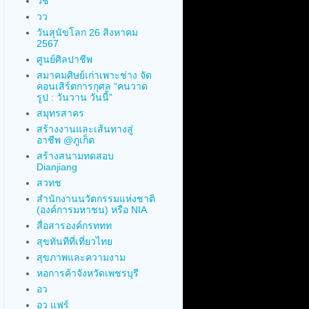
วช
วว
วันสุนัขโลก 26 สิงหาคม
2567
ศูนย์ศิลปาชีพ
สมาคมศิษย์เก่าเพาะช่าง จัด
คอนเสิร์ตการกุศล “คนวาด
รูป : วันวาน วันนี้”
สมุทรสาคร
สร้างงานและเส้นทางสู่
อาชีพ @ภูเก็ต
สร้างสนามทดสอบ
Dianjiang
สวทช
สำนักงานนวัตกรรมแห่งชาติ
(องค์การมหาชน) หรือ NIA
สื่อสารองค์กรททท
สุขทันทีที่เที่ยวไทย
สุขภาพและความงาม
หอการค้าจังหวัดเพชรบุรี
อว
อว แฟร์