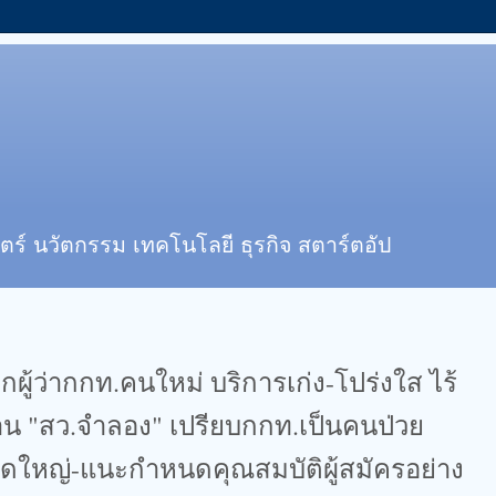
ตร์ นวัตกรรม เทคโนโลยี ธุรกิจ สตาร์ตอัป
ปกผู้ว่ากกท.คนใหม่ บริการเก่ง-โปร่งใส ไร้
น "สว.จำลอง" เปรียบกกท.เป็นคนป่วย
ัดใหญ่-แนะกำหนดคุณสมบัติผู้สมัครอย่าง