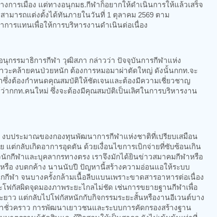
การเมือง แต่ทางอนุกมธ.กีฬาก็อยากให้ดำเนินการให้แล้วเสร็จ
ามารถแต่งตั้งได้ทันภายในวันที่ 1 ตุลาคม 2569 ตาม
กษาการแทนเพื่อให้การบริหารงานดำเนินต่อเนื่อง
กรรมาธิการกีฬา วุฒิสภา กล่าวว่า ปัจจุบันการกีฬาแห่ง
ภาวะคล้ายคนป่วยหนัก ต้องการหมอมาผ่าตัดใหญ่ ดังนั้นกกท.จะ
าซึ่งต้องกำหนดคุณสมบัติให้ชัดเจนและต้องมีความเชี่ยวชาญ
ว่ากกท.คนใหม่ ซึ่งจะต้องมีคุณสมบัติเป็นเลิศในการบริหารงาน
ัน งบประมาณของกองทุนพัฒนาการกีฬาแห่งชาติที่เปรียบเสมือน
กาย แต่กลับเกิดอาการอุดตัน ด้วยเงื่อนไขการเบิกจ่ายที่ซับซ้อนเกิน
่ตัวนักกีฬาและบุคลากรทางตรง เราจึงมักได้ยินข่าวสมาคมกีฬาหรือ
น หรือ งบตกค้าง นานนับปี ปัญหานี้สร้างความอ่อนแอให้ระบบ
งนักกีฬา จนบางครั้งกล้ามเนื้อลีบแบนเพราะขาดสารอาหารต่อเนื่อง
ะโฟกัสผิดจุดมองภาพระยะไกลไม่ชัด เช่นการขยายฐานกีฬาเพื่อ
ยาว แต่กลับไปโฟกัสหนักกับกิจกรรมระยะสั้นหรืองานอีเวนต์บาง
ปร่าชั่วคราว การพัฒนาเยาวชนและระบบการคัดกรองสร้างฐาน