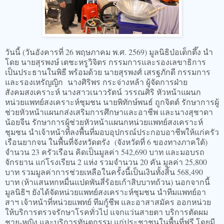
วันนี้ (วันอังคารที่ 26 พฤษภาคม พ.ศ. 2569) มูลนิธิป่อเต็กตึ๊ง นำ
โดย นายสุรพงษ์ เตชะหรูวิจิตร กรรมการและรองเลขาธิการ
เป็นประธานในพิธี พร้อมด้วย นายสุรพงศ์ เสรฐภักดี กรรมการ
และรองเหรัญญิก นางศิริพร กระจ่างหล้า ผู้จัดการฝ่าย
สังคมสงเคราะห์ นางสาวเนาวรัตน์ วรรณศิริ หัวหน้าแผนก
หน่วยแพทย์สงเคราะห์ชุมชน นายพิทักษ์พนธ์ ถูกจิตต์ รักษาการผู้
ช่วยหัวหน้าแผนกส่งเสริมการศึกษาและอาชีพ และนางสุชาดา
น้อยจีน รักษาการผู้ช่วยหัวหน้าแผนกหน่วยแพทย์สงเคราะห์
ชุมชน นำเจ้าหน้าที่ลงพื้นที่มอบอุปกรณ์ประกอบอาชีพให้แก่ครัว
เรือนยากจน ในพื้นที่จังหวัดตรัง (จังหวัดที่ 6 ของทางภาคใต้)
จำนวน 23 ครัวเรือน คิดเป็นมูลค่า 542,690 บาท และมอบรถ
จักรยาน แก่โรงเรียน 2 แห่ง รวมจำนวน 20 คัน มูลค่า 25,800
บาท รวมมูลค่าการช่วยเหลือในครั้งนี้เป็นเงินทั้งสิ้น 568,490
บาท (ห้าแสนหกหมื่นแปดพันสี่ร้อยเก้าสิบบาทถ้วน) นอกจากนี้
มูลนิธิฯ ยังได้จัดหน่วยแพทย์สงเคราะห์ชุมชน นำทีมแพทย์อา
สาฯ เจ้าหน้าที่หน่วยแพทย์ ทีมกู้ชีพ และอาสาสมัคร ออกหน่วย
ให้บริการตรวจรักษาโรคทั่วไป แจกแว่นสายตา บริการตัดผม
ชาย-หญิง และบริการทันตกรรม แก่ประชาชนในพื้นที่ฟรี โดยมี