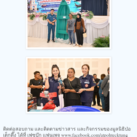
ติดต่อสอบถาม และติดตามข่าวสาร และกิจกรรมของมูลนิธิป่อ
เต็กตึ๊ง ได้ที่ เฟซบุ๊ก แฟนเพจ www.facebook.com/atpohtecktung