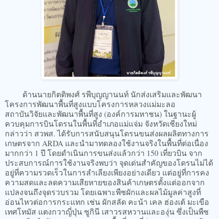
ด้านนายกิตติพงศ์ รพีบุญญานนท์ นักส่งเสริมและพัฒนา
โครงการพัฒนาพื้นที่สูงแบบโครงการหลวงแม่มะลอ
สถาบันวิจัยและพัฒนาพื้นที่สูง (องค์การมหาชน) ในฐานะผู้
ควบคุมการบินโดรนในพื้นที่อำเภอแม่แจ่ม จังหวัดเชียงใหม่
กล่าวว่า สวพส. ได้รับการสนับสนุนโดรนขนส่งผลผลิตทางการ
เกษตรจาก ARDA และนำมาทดลองใช้งานจริงในพื้นที่ต่อเนื่อง
มากกว่า 1 ปี โดยดำเนินการขนส่งแล้วกว่า 150 เที่ยวบิน จาก
ประสบการณ์การใช้งานจริงพบว่า จุดเด่นสำคัญของโดรนไม่ได้
อยู่ที่ความรวดเร็วในการลำเลียงเพียงอย่างเดียว แต่อยู่ที่การคง
ความสดและลดความเสียหายของสินค้าเกษตรตั้งแต่ออกจาก
แปลงจนถึงจุดรวบรวม โดยเฉพาะพืชผักและผลไม้มูลค่าสูงที่
อ่อนไหวต่อการกระแทก เช่น ผักสลัด คะน้า เคล ฮ่องเต้ มะเขือ
เทศโทมัส แตงกวาญี่ปุ่น ซูกินี เสาวรสหวานและองุ่น ซึ่งเป็นพืช