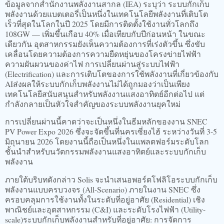
ข้อมูลจากสำนักงานพลังงานสากล (IEA) ระบุว่า ระบบกักเก็บ
พลังงานด้วยแบตเตอรี่เป็นหนึ่งในเทคโนโลยีพลังงานที่เติบโต
เร็วที่สุดในโลกในปี 2025 โดยมีการติดตั้งใช้งานทั่วโลกถึง
108GW — เพิ่มขึ้นเกือบ 40% เมื่อเทียบกับปีก่อนหน้า ในขณะ
เดียวกัน อุตสาหกรรมยังเห็นความต้องการที่เร่งตัวขึ้น ซึ่งขับ
เคลื่อนโดยความต้องการความยืดหยุ่นของโครงข่ายไฟฟ้า
ความผันผวนของค่าไฟ การเปลี่ยนผ่านสู่ระบบไฟฟ้า
(Electrification) และการเติบโตของการใช้พลังงานที่เกี่ยวข้องกับ
AIส่งผลให้ระบบกักเก็บพลังงานไม่ได้ถูกมองว่าเป็นเพียง
เทคโนโลยีสนับสนุนสำหรับพลังงานแสงอาทิตย์อีกต่อไป แต่
กำลังกลายเป็นหัวใจสำคัญของระบบพลังงานยุคใหม่
การเปลี่ยนผ่านนี้คาดว่าจะเป็นหนึ่งในธีมหลักของงาน SNEC
PV Power Expo 2026 ซึ่งจะจัดขึ้นที่นครเซี่ยงไฮ้ ระหว่างวันที่ 3-5
มิถุนายน 2026 โดยงานนี้ถือเป็นหนึ่งในแพลตฟอร์มระดับโลก
ชั้นนำสำหรับนวัตกรรมพลังงานแสงอาทิตย์และระบบกักเก็บ
พลังงาน
ภายใต้บริบทดังกล่าว Solis จะนำเสนอพอร์ตโฟลิโอระบบกักเก็บ
พลังงานแบบครบวงจร (All-Scenario) ภายในงาน SNEC ซึ่ง
ครอบคลุมการใช้งานทั้งในระดับที่อยู่อาศัย (Residential) เชิง
พาณิชย์และอุตสาหกรรม (C&I) และระดับโรงไฟฟ้า (Utility-
scale)ระบบกักเก็บพลังงานสำหรับที่อยู่อาศัย: การจัดการ