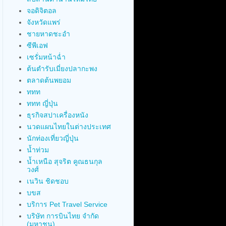
จอดิจิตอล
จังหวัดแพร่
ชายหาดชะอำ
ซีพีเอฟ
เซรั่มหน้าฉ่ำ
ต้นตำรับเมี่ยงปลากะพง
ตลาดต้นพยอม
ททท
ททท ญี่ปุ่น
ธุรกิจสปาเครื่องหนัง
นวดแผนไทยในต่างประเทศ
นักท่องเที่ยวญี่ปุ่น
น้ำท่วม
น้ำเหนือ สุจริต คูณธนกุล
วงศ์
เนวิน ชิดชอบ
บขส
บริการ Pet Travel Service
บริษัท การบินไทย จำกัด
(มหาชน)