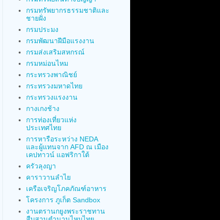
กรมทรัพยากรธรรมชาติและ
ชายฝั่ง
กรมประมง
กรมพัฒนาฝีมือแรงงาน
กรมส่งเสริมสหกรณ์
กรมหม่อนไหม
กระทรวงพาณิชย์
กระทรวงมหาดไทย
กระทรวงแรงงาน
กางเกงช้าง
การท่องเที่ยวแห่ง
ประเทศไทย
การหารือระหว่าง NEDA
และผู้แทนจาก AFD ณ เมือง
เคปทาวน์ แอฟริกาใต้
ครัวลุงญา
คาราวานลำไย
เครือเจริญโภคภัณฑ์อาหาร
โครงการ ภูเก็ต Sandbox
งานตรานกยูงพระราชทาน
สืบสานตำนานไหมไทย