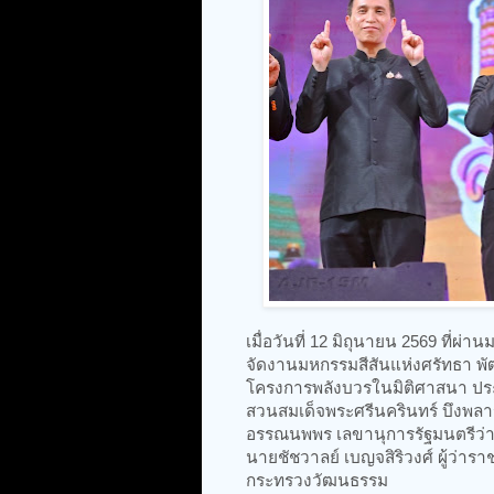
เมื่อวันที่ 12 มิถุนายน 2569 ที่
จัดงานมหกรรมสีสันแห่งศรัทธา พ
โครงการพลังบวรในมิติศาสนา ปร
สวนสมเด็จพระศรีนครินทร์ บึงพลาญ
อรรณนพพร เลขานุการรัฐมนตรีว่า
นายชัชวาลย์ เบญจสิริวงศ์ ผู้ว่า
กระทรวงวัฒนธรรม