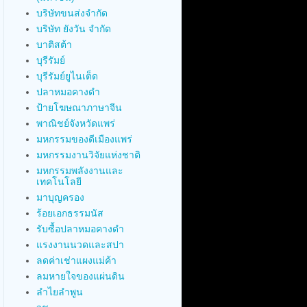
บริษัทขนส่งจำกัด
บริษัท ยังวัน จำกัด
บาติสต้า
บุรีรัมย์
บุรีรัมย์ยูไนเต็ด
ปลาหมอคางดำ
ป้ายโฆษณาภาษาจีน
พาณิชย์จังหวัดแพร่
มหกรรมของดีเมืองแพร่
มหกรรมงานวิจัยแห่งชาติ
มหกรรมพลังงานและ
เทคโนโลยี
มาบุญครอง
ร้อยเอกธรรมนัส
รับซื้อปลาหมอคางดำ
แรงงานนวดและสปา
ลดค่าเช่าแผงแม่ค้า
ลมหายใจของแผ่นดิน
ลำไยลำพูน