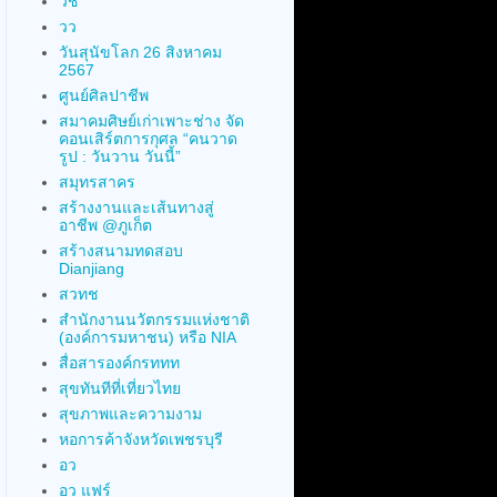
วช
วว
วันสุนัขโลก 26 สิงหาคม
2567
ศูนย์ศิลปาชีพ
สมาคมศิษย์เก่าเพาะช่าง จัด
คอนเสิร์ตการกุศล “คนวาด
รูป : วันวาน วันนี้”
สมุทรสาคร
สร้างงานและเส้นทางสู่
อาชีพ @ภูเก็ต
สร้างสนามทดสอบ
Dianjiang
สวทช
สำนักงานนวัตกรรมแห่งชาติ
(องค์การมหาชน) หรือ NIA
สื่อสารองค์กรททท
สุขทันทีที่เที่ยวไทย
สุขภาพและความงาม
หอการค้าจังหวัดเพชรบุรี
อว
อว แฟร์