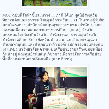
MOU ฉบับนี้จัดทำขึ้นระหว่าง 11 ภาคี ได้แก่ มูลนิธิส่งเสริม
พัฒนาเด็กและเยาวชน โดยศูนย์การเรียน CYF ในฐานะผู้รับผิด
ชอบโครงการ, สำนักสนับสนุนสุขภาวะชุมชน (สำนัก 3) สสส.,
กองทุนเพื่อความเสมอภาคทางการศึกษา (กสศ.), จังหวัด
นครพนมโดยท้องถิ่นจังหวัด, สำนักงานสาธารณสุขจังหวัด,
สำนักงานศึกษาธิการจังหวัด, อำเภอนาแก อำเภอเรณูนคร
อำเภอท่าอุเทน และอำเภอนาหว้า องค์กรปกครองส่วนท้องถิ่น
34 แห่ง, มหาวิทยาลัยนครพนม, เครือข่ายร่วมสร้างชุมชนท้อง
ถิ่นน่าอยู่ และศูนย์สนับสนุนวิชาการเพื่อการจัดการเครือข่าย
พื้นที่ภาคตะวันออกเฉียงเหนือ (ศวภ.อีสาน)