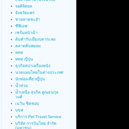
จอดิจิตอล
จังหวัดแพร่
ชายหาดชะอำ
ซีพีเอฟ
เซรั่มหน้าฉ่ำ
ต้นตำรับเมี่ยงปลากะพง
ตลาดต้นพยอม
ททท
ททท ญี่ปุ่น
ธุรกิจสปาเครื่องหนัง
นวดแผนไทยในต่างประเทศ
นักท่องเที่ยวญี่ปุ่น
น้ำท่วม
น้ำเหนือ สุจริต คูณธนกุล
วงศ์
เนวิน ชิดชอบ
บขส
บริการ Pet Travel Service
บริษัท การบินไทย จำกัด
(มหาชน)