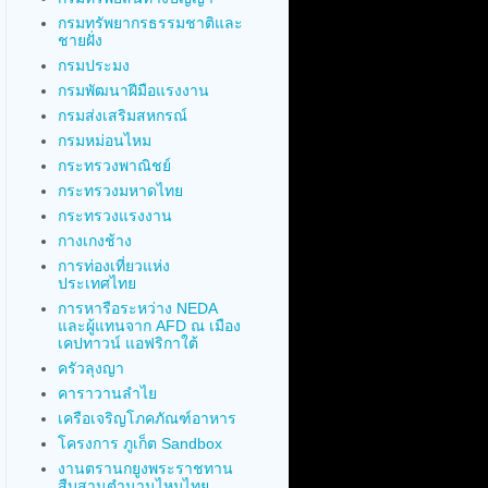
กรมทรัพยากรธรรมชาติและ
ชายฝั่ง
กรมประมง
กรมพัฒนาฝีมือแรงงาน
กรมส่งเสริมสหกรณ์
กรมหม่อนไหม
กระทรวงพาณิชย์
กระทรวงมหาดไทย
กระทรวงแรงงาน
กางเกงช้าง
การท่องเที่ยวแห่ง
ประเทศไทย
การหารือระหว่าง NEDA
และผู้แทนจาก AFD ณ เมือง
เคปทาวน์ แอฟริกาใต้
ครัวลุงญา
คาราวานลำไย
เครือเจริญโภคภัณฑ์อาหาร
โครงการ ภูเก็ต Sandbox
งานตรานกยูงพระราชทาน
สืบสานตำนานไหมไทย