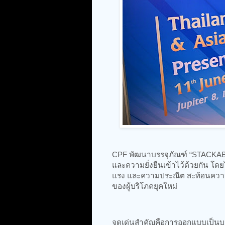
CPF พัฒนาบรรจุภัณฑ์ “STACKAB
และความยั่งยืนเข้าไว้ด้วยกัน โด
แรง และความประณีต สะท้อนความมุ
ของผู้บริโภคยุคใหม่
จุดเด่นสำคัญคือการออกแบบเป็นบร