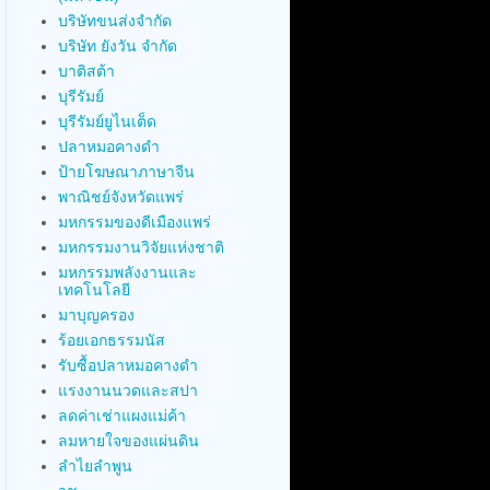
บริษัทขนส่งจำกัด
บริษัท ยังวัน จำกัด
บาติสต้า
บุรีรัมย์
บุรีรัมย์ยูไนเต็ด
ปลาหมอคางดำ
ป้ายโฆษณาภาษาจีน
พาณิชย์จังหวัดแพร่
มหกรรมของดีเมืองแพร่
มหกรรมงานวิจัยแห่งชาติ
มหกรรมพลังงานและ
เทคโนโลยี
มาบุญครอง
ร้อยเอกธรรมนัส
รับซื้อปลาหมอคางดำ
แรงงานนวดและสปา
ลดค่าเช่าแผงแม่ค้า
ลมหายใจของแผ่นดิน
ลำไยลำพูน