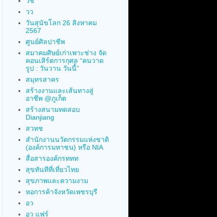
วช
วว
วันสุนัขโลก 26 สิงหาคม
2567
ศูนย์ศิลปาชีพ
สมาคมศิษย์เก่าเพาะช่าง จัด
คอนเสิร์ตการกุศล “คนวาด
รูป : วันวาน วันนี้”
สมุทรสาคร
สร้างงานและเส้นทางสู่
อาชีพ @ภูเก็ต
สร้างสนามทดสอบ
Dianjiang
สวทช
สำนักงานนวัตกรรมแห่งชาติ
(องค์การมหาชน) หรือ NIA
สื่อสารองค์กรททท
สุขทันทีที่เที่ยวไทย
สุขภาพและความงาม
หอการค้าจังหวัดเพชรบุรี
อว
อว แฟร์