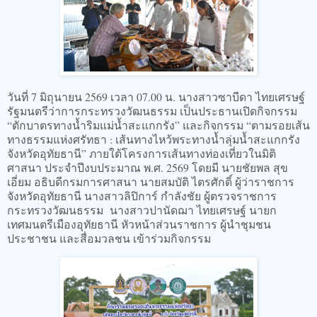
วันที่ 7 มิถุนายน 2569 เวลา 07.00 น. นางสาวซาบีดา ไทยเศรษฐ์
รัฐมนตรีว่าการกระทรวงวัฒนธรรม เป็นประธานเปิดกิจกรรม
“ตักบาตรทางน้ำริมแม่น้ำสะแกกรัง” และกิจกรรม “ตามรอยเส้น
ทางธรรมแห่งศรัทธา : เส้นทางไหว้พระทางน้ำลุ่มน้ำสะแกกรัง
จังหวัดอุทัยธานี” ภายใต้โครงการเส้นทางท่องเที่ยวในมิติ
ศาสนา ประจำปีงบประมาณ พ.ศ. 2569 โดยมี นายชัยพล สุข
เอี่ยม อธิบดีกรมการศาสนา นายสมบัติ ไตรศักดิ์ ผู้ว่าราชการ
จังหวัดอุทัยธานี นางสาวลิปิการ์ กำลังชัย ผู้ตรวจราชการ
กระทรวงวัฒนธรรม นางสาวปานัดฌา ไทยเศรษฐ์ นายก
เทศมนตรีเมืองอุทัยธานี หัวหน้าส่วนราชการ ผู้นำชุมชน
ประชาชน และสื่อมวลชน เข้าร่วมกิจกรรม