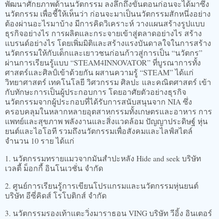
พัฒนาศักยภาพด้านนวัตกรรม ลงลึกถึงขั้นตอนก่อนจะได้มาซึ่ง
นวัตกรรม เพื่อชี้ให้เห็นว่า ก่อนจะมาเป็นนวัตกรรมสักหนึ่งอย่าง
ต้องผ่านอะไรมาบ้าง มีการคิดวิเคราะห์ วางแผนสร้างรูปแบบ
ธุรกิจอย่างไร การผลิตและกระจายเข้าสู่ตลาดอย่างไร สร้าง
แบรนด์อย่างไร โดยเพิ่มมิติและสร้างแรงบันดาลใจในการสร้าง
นวัตกรรมให้กับเด็กและเยาวชนก่อนก้าวสู่การเป็น “นวัตกร”
ผ่านการเรียนรู้แบบ “STEAM4INNOVATOR” ที่บูรณาการทั้ง
ศาสตร์และศิลป์เข้าด้วยกัน ผสานความรู้ “STEAM” ได้แก่
วิทยาศาสตร์ เทคโนโลยี วิศวกรรม ศิลปะ และคณิตศาสตร์ เข้า
กับทักษะการเป็นผู้ประกอบการ โดยอาศัยตัวอย่างธุรกิจ
นวัตกรรมจากผู้ประกอบที่ได้รับการสนับสนุนจาก NIA ซึ่ง
ครอบคลุมในหลากหลายอุตสาหกรรมทั้งเกษตรและอาหาร การ
แพทย์และสุขภาพ พลังงานและสิ่งแวดล้อม ปัญญาประดิษฐ์ หุ่น
ยนต์และไอโอที รวมถึงนวัตกรรมเพื่อสังคมและไลฟ์สไตล์
จำนวน 10 ราย ได้แก่
1. นวัตกรรมทรายแมวจากมันสำปะหลัง Hide and seek บริษัท
เวลตี้ ม็อกกี้ อินโนเวชั่น จำกัด
2. ศูนย์การเรียนรู้การเขียนโปรแกรมและนวัตกรรมหุ่นยนต์
บริษัท อีซี่คิดส์ โรโบติกส์ จำกัด
3. นวัตกรรมรองเท้าแตะวิ่งมาราธอน VING บริษัท วีอิ้ง อินเตอร์