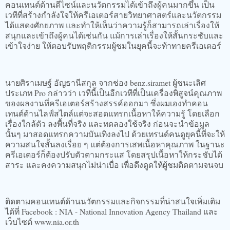
คอนเทนต์ด้านดีไซน์และนวัตกรรมได้เข้าถึงผู้คนมากขึ้น เป็น
เวทีที่สร้างกำลังใจให้ครีเอเตอร์สายวิทยาศาสตร์และนวัตกรรม
ได้แสดงศักยภาพ และทำให้เห็นว่าความรู้ก็สามารถเล่าเรื่องให้
สนุกและเข้าถึงผู้คนได้เช่นกัน แม้การเล่าเรื่องให้สั้นกระชับและ
เข้าใจง่าย ให้ตอบรับพฤติกรรมผู้ชมในยุคนี้จะท้าทายครีเอเตอร์
นายศิราเมษฐ์ อัญธานีสกุล จากช่อง benz.siramet ผู้ชนะเลิศ
ประเภท Pro กล่าวว่า เวทีนี้เป็นอีกเวทีที่เป็นเครื่องพิสูจน์คุณภาพ
ของผลงานที่ครีเอเตอร์สร้างสรรค์ออกมา ซึ่งผมเองทำคอน
เทนต์ด้านไลฟ์สไตล์แต่จะสอดแทรกเนื้อหาให้ความรู้ โดยเลือก
เรื่องใกล้ตัว ลงพื้นที่จริง และทดลองใช้จริง ก่อนจะนำข้อมูล
นั้นๆ มาสอดแทรกความบันเทิงลงไป ด้วยเทรนด์คนดูยุคนี้ที่จะให้
ความสนใจสั้นลงเรื่อย ๆ แต่ต้องการเสพเนื้อหาคุณภาพ ในฐานะ
ครีเอเตอร์ก็ต้องปรับตัวตามกระแส โดยสรุปเนื้อหาให้กระชับได้
สาระ และคงความสนุกไม่น่าเบื่อ เพื่อดึงดูดให้ผู้ชมติดตามจนจบ
ติดตามคอนเทนต์ด้านนวัตกรรมและกิจกรรมที่น่าสนใจเพิ่มเติม
ได้ที่ Facebook : NIA - National Innovation Agency Thailand และ
เว็บไซต์ www.nia.or.th