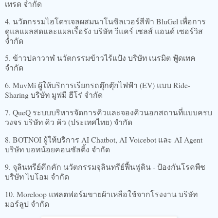
เทรด จำกัด
4. นวัตกรรมไฮโดรเจลผสมนาโนซิลเวอร์สีฟ้า BluGel เพื่อการ
ดูแลแผลสดและแผลเรื้อรัง บริษัท วีแคร์ เซลส์ แอนด์ เซอร์วิส
จำกัด
5. ข้าวปลาวาฬ นวัตกรรมข้าวไร้แป้ง บริษัท เนรมิต ฟู้ดเทค
จำกัด
6. MuvMi ผู้ให้บริการเรียกรถตุ๊กตุ๊กไฟฟ้า (EV) แบบ Ride-
Sharing บริษัท มูฟมี ฮีโร่ จำกัด
7. QueQ ระบบบริหารจัดการคิวและจองคิวนอกสถานที่แบบครบ
วงจร บริษัท คิว คิว (ประเทศไทย) จำกัด
8. BOTNOI ผู้ให้บริการ AI Chatbot, AI Voicebot และ AI Agent
บริษัท บอทน้อยคอนซัลติ้ง จำกัด
9. จุลินทรีย์คึกคัก นวัตกรรมจุลินทรีย์ฟื้นฟูดิน - ป้องกันโรคพืช
บริษัท ไบโอม จำกัด
10. Moreloop แพลตฟอร์มขายผ้าเหลือใช้จากโรงงาน บริษัท
มอร์ลูป จำกัด