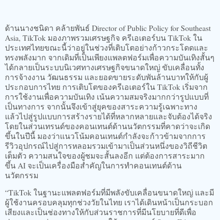
ด้านนางชนิดา คล้ายพันธ์ Director of Public Policy for Southeast
Asia, TikTok มองภาพรวมเศรษฐกิจ ครีเอเตอร์บน TikTok ใน
ประเทศไทยขณะนี้ว่าอยู่ในช่วงที่เติบโตอย่างก้าวกระโดดและ
ทรงพลังมาก จากเดิมที่เป็นเพียงแพลตฟอร์มเพื่อความบันเทิงสั้นๆ
ได้กลายเป็นระบบนิเวศทางเศรษฐกิจขนาดใหญ่ ขับเคลื่อนทั้ง
การจ้างงาน วัฒนธรรม และยอดขายระดับพันล้านบาทให้กับผู้
ประกอบการไทย การเติบโตของครีเอเตอร์ใน TikTok เริ่มจาก
การใช้งานเพื่อความบันเทิง เน้นความสมจริงมากกว่ารูปแบบที่
เป็นทางการ จากนั้นจึงเข้าสู่ยุคของสาระความรู้เฉพาะทาง
แล้วไปสู่รูปแบบการสร้างรายได้ที่หลากหลายและจับต้องได้จริง
โดยในส่วนเทรนด์ของคอนเทนต์ด้านนวัตกรรมที่คาดว่าจะเกิด
ขึ้นในปีนี้ มองว่าแนวโน้มคอนเทนต์กำลังจะก้าวข้ามจากการ
รีวิวอุปกรณ์ไปสู่การหลอมรวมเข้ามาเป็นส่วนหนึ่งของวิถีชีวิต
เต็มตัว ความสนใจของผู้ชมจะสั้นลงอีก แต่ต้องการสาระมาก
ขึ้น AI จะเป็นเครื่องมือสำคัญในการทำคอนเทนต์ด้าน
นวัตกรรม
“TikTok ในฐานะแพลตฟอร์มที่มีพลังขับเคลื่อนขนาดใหญ่ และมี
ผู้ใช้งานครอบคลุมทุกช่วงวัยในไทย เราได้เดินหน้าเป็นกระบอก
เสียงและเป็นช่องทางให้กับส่วนราชการที่มีนโยบายที่ดีเพื่อ