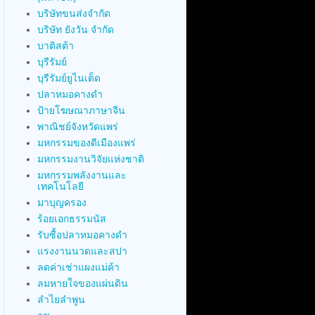
บริษัทขนส่งจำกัด
บริษัท ยังวัน จำกัด
บาติสต้า
บุรีรัมย์
บุรีรัมย์ยูไนเต็ด
ปลาหมอคางดำ
ป้ายโฆษณาภาษาจีน
พาณิชย์จังหวัดแพร่
มหกรรมของดีเมืองแพร่
มหกรรมงานวิจัยแห่งชาติ
มหกรรมพลังงานและ
เทคโนโลยี
มาบุญครอง
ร้อยเอกธรรมนัส
รับซื้อปลาหมอคางดำ
แรงงานนวดและสปา
ลดค่าเช่าแผงแม่ค้า
ลมหายใจของแผ่นดิน
ลำไยลำพูน