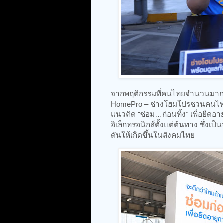
จากพฤติกรรมที่คนไทยจำนวนมากมัก
HomePro – ช่างโฮมโปรชวนคนไทยกล
แนวคิด “ซ่อม…ก่อนทิ้ง” เพื่อยืดอ
อิเล็กทรอนิกส์ตั้งแต่ต้นทาง ซึ่งเ
ดันให้เกิดขึ้นในสังคมไทย