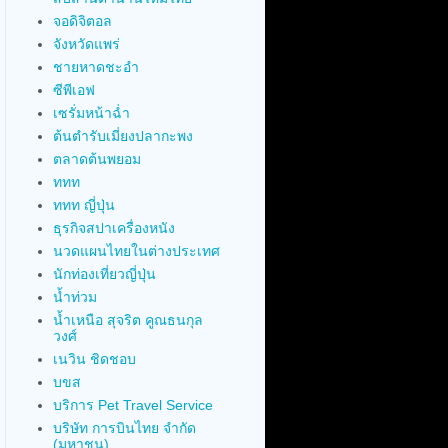
จอดิจิตอล
จังหวัดแพร่
ชายหาดชะอำ
ซีพีเอฟ
เซรั่มหน้าฉ่ำ
ต้นตำรับเมี่ยงปลากะพง
ตลาดต้นพยอม
ททท
ททท ญี่ปุ่น
ธุรกิจสปาเครื่องหนัง
นวดแผนไทยในต่างประเทศ
นักท่องเที่ยวญี่ปุ่น
น้ำท่วม
น้ำเหนือ สุจริต คูณธนกุล
วงศ์
เนวิน ชิดชอบ
บขส
บริการ Pet Travel Service
บริษัท การบินไทย จำกัด
(มหาชน)