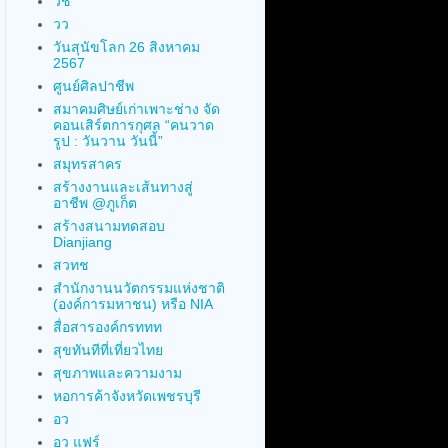
วช
วว
วันสุนัขโลก 26 สิงหาคม
2567
ศูนย์ศิลปาชีพ
สมาคมศิษย์เก่าเพาะช่าง จัด
คอนเสิร์ตการกุศล “คนวาด
รูป : วันวาน วันนี้”
สมุทรสาคร
สร้างงานและเส้นทางสู่
อาชีพ @ภูเก็ต
สร้างสนามทดสอบ
Dianjiang
สวทช
สำนักงานนวัตกรรมแห่งชาติ
(องค์การมหาชน) หรือ NIA
สื่อสารองค์กรททท
สุขทันทีที่เที่ยวไทย
สุขภาพและความงาม
หอการค้าจังหวัดเพชรบุรี
อว
อว แฟร์