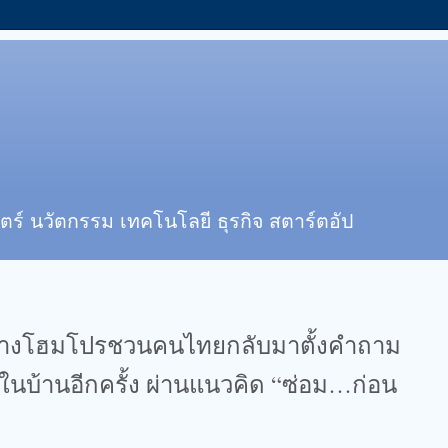
ตร์ นวัตกรรม เทคโนโลยี ธุรกิจ สตาร์ตอัป
่างโฮมโปรชวนคนไทยกลับมาตั้งคำถาม
ยในบ้านอีกครั้ง ผ่านแนวคิด “ซ่อม…ก่อน