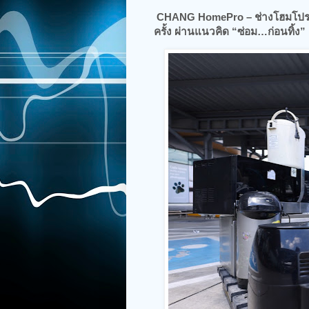
CHANG Ho
mePro – ช่างโฮมโปร
ครั้ง ผ่านแนวคิด “ซ่อม…ก่อนทิ้ง”