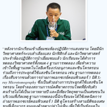
“
หลังจากนักเรียนเข้าเยี่ยมชมห้องปฏิบัติการแสงสยาม โดยมีนัก
วิทยาศาสตร์ระบบลำเลียงแสง นักฟิสิกส์ และนักวิทยาศาสตร์
ประจำห้องปฏิบัติการนำเยี่ยมชมแล้ว นักเรียนจะได้ทำการ
ทดลองวิทยาศาสตร์ทั้งหมด 4 ฐานการทดลอง เพื่อทำความ
เข้าใจพื้นฐานเทคโนโลยีเครื่องเร่งอนุภาคและซินโครตรอน
ร่วมถึงการประยุกต์ใช้แสงซินโครตรอน เช่น ฐานการทดลอง
เรื่องสืบจากขนด้วยการถ่ายภาพเอกซเรย์คอมพิวเตอร์ 3 มิติ X-
ray Microtomography ซึ่งเป็นตัวอย่างการประยุกต์ใช้แสงซินโค
รตรอน โดยจำลองสถานการณ์คดีฆาตกรรมโหดที่ยังจับตัว
คนร้ายไม่ได้เป็นเวลาหลายปี และมีเพียงวัตถุพยานเป็นเศษขนใน
บริเวณที่เกิดเหตุ ฐานการทดลองนี้นักเรียนจะได้ใช้เทคนิคการ
ถ่ายภาพเอกซเรย์คอมพิวเตอร์ 3 มิติ ดูโครงสร้างสามมิติของเศษ
ขนที่เล็กมากๆ จนมองด้วยตาเปล่าไม่เห็น เพื่อใช้เป็นข้อมูลใน