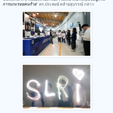
การแกะรอยคนร้าย
” ดร.ประพงษ์ คล้ายสุบรรณ์ กล่าว