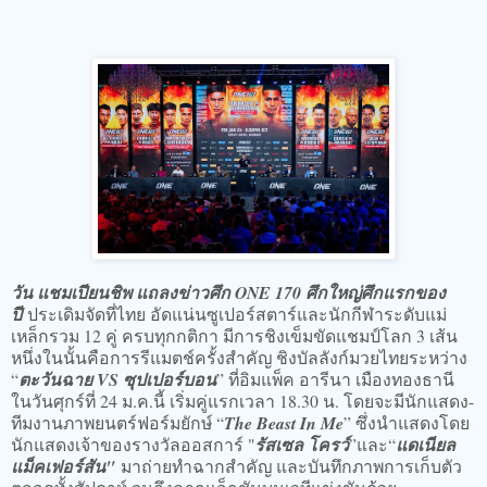
วัน แชมเปียนชิพ แถลงข่าวศึก ONE 170 ศึกใหญ่ศึกแรกของ
ปี
ประเดิมจัดที่ไทย อัดแน่นซูเปอร์สตาร์และนักกีฬาระดับแม่
เหล็กรวม 12 คู่ ครบทุกกติกา มีการชิงเข็มขัดแชมป์โลก 3 เส้น
หนึ่งในนั้นคือการรีแมตช์ครั้งสำคัญ ชิงบัลลังก์มวยไทยระหว่าง
“
ตะวันฉาย VS ซุปเปอร์บอน
” ที่อิมแพ็ค อารีนา เมืองทองธานี
ในวันศุกร์ที่ 24 ม.ค.นี้ เริ่มคู่แรกเวลา 18.30 น. โดยจะมีนักแสดง-
ทีมงานภาพยนตร์ฟอร์มยักษ์ “
The Beast In Me
” ซึ่งนำแสดงโดย
นักแสดงเจ้าของรางวัลออสการ์ "
รัสเซล โครว์
”และ“
แดเนียล
แม็คเฟอร์สัน"
มาถ่ายทำฉากสำคัญ และบันทึกภาพการเก็บตัว