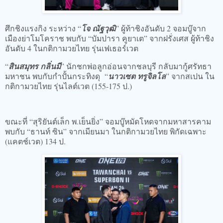
ศึกชิงแรงกิง ระหว่าง “
โจ ณัฐวุฒิ
” ผู้ท้าชิงอันดับ 2 จอมบู๊จาก
เมืองย่าโมโคราช พบกับ “บัมปารา คูยาเต” จากฝรั่งเศส ผู้ท้าชิง
อันดับ 4 ในกติกามวยไทย รุ่นเฟเธอร์เวต
“
สินสมุทร กลิ่นมี
” นักชกพ่อลูกอ่อนจากชลบุรี กลับมากู้ศรัทธา
มหาชน พบกับกำปั้นกระทิงดุ “
นาวเซต ทรูจิลโล
” จากสเปน ใน
กติกามวยไทย รุ่นไลต์เวต (155-175 ป.)
ขณะที่ “สุริยันต์เล็ก พ.เย็นยิ่ง” จอมบู๊หมัดโหดจากมหาสารคาม
พบกับ “ธานท์ ซิน” จากเมียนมา ในกติกามวยไทย พิกัดเฉพาะ
(แคตช์เวต) 134 ป.