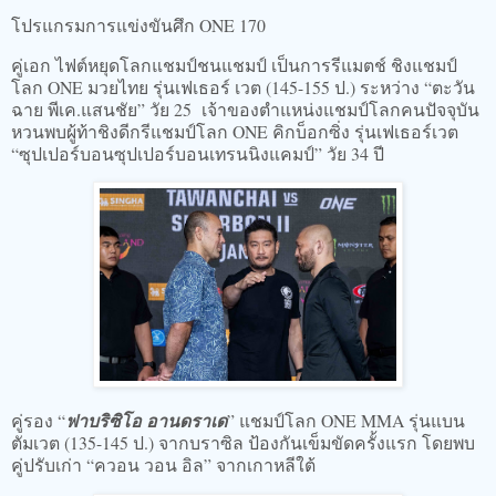
โปรแกรมการแข่งขันศึก ONE 170
คู่เอก ไฟต์หยุดโลกแชมป์ชนแชมป์ เป็นการรีแมตช์ ชิงแชมป์
โลก ONE มวยไทย รุ่นเฟเธอร์ เวต (145-155 ป.) ระหว่าง “ตะวัน
ฉาย พีเค.แสนชัย” วัย 25 เจ้าของตำแหน่งแชมป์โลกคนปัจจุบัน
หวนพบผู้ท้าชิงดีกรีแชมป์โลก ONE คิกบ็อกซิ่ง รุ่นเฟเธอร์เวต
“ซุปเปอร์บอนซุปเปอร์บอนเทรนนิงแคมป์” วัย 34 ปี
คู่รอง “
ฟาบริซิโอ อานดราเด
” แชมป์โลก ONE MMA รุ่นแบน
ตัมเวต (135-145 ป.) จากบราซิล ป้องกันเข็มขัดครั้งแรก โดยพบ
คู่ปรับเก่า “ควอน วอน อิล” จากเกาหลีใต้