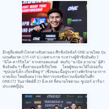
อีกคู่ที่แฟนทั่วโลกต่างจับตามอง ศึกชิงบัลลังก์ ONE มวยไทย รุ่น
แบนตัมเวต (135-145 ป.) เฉพาะกาล ระหว่างผู้ท้าชิงอันดับ 2
“นิโค คาร์ริลโล” จากสกอตแลนด์ พบกับ “นาบิล อานาน” ผู้ท้า
ชิงอันดับ 5 เชื้อสายแอลจีเรีย/ไทย โดยผู้ชนะจะได้ไปเจอกับ
“ซุปเปอร์เล็ก เกียรติหมู่ 9” (ซึ่งขณะนี้อยู่ระหว่างพักรักษาอาการ
บาดเจ็บ) โดยมีแผนว่าจะจัดการแข่งขันรวบเข็มขัดในศึก
ONE172 วันอาทิตย์ที่ 23 มี.ค.68 ที่สนามไซตามะ ซูเปอร์ อารีนา
ประเทศญี่ปุ่น