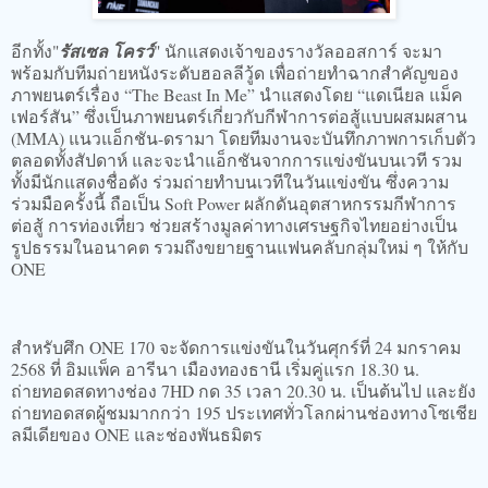
อีกทั้ง"
รัสเซล โครว์
" นักแสดงเจ้าของรางวัลออสการ์ จะมา
พร้อมกับทีมถ่ายหนังระดับฮอลลีวู้ด เพื่อถ่ายทำฉากสำคัญของ
ภาพยนตร์เรื่อง “The Beast In Me” นำแสดงโดย “แดเนียล แม็ค
เฟอร์สัน” ซึ่งเป็นภาพยนตร์เกี่ยวกับกีฬาการต่อสู้แบบผสมผสาน
(MMA) แนวแอ็กชัน-ดรามา โดยทีมงานจะบันทึกภาพการเก็บตัว
ตลอดทั้งสัปดาห์ และจะนำแอ็กชันจากการแข่งขันบนเวที รวม
ทั้งมีนักแสดงชื่อดัง ร่วมถ่ายทำบนเวทีในวันแข่งขัน ซึ่งความ
ร่วมมือครั้งนี้ ถือเป็น Soft Power ผลักดันอุตสาหกรรมกีฬาการ
ต่อสู้ การท่องเที่ยว ช่วยสร้างมูลค่าทางเศรษฐกิจไทยอย่างเป็น
รูปธรรมในอนาคต รวมถึงขยายฐานแฟนคลับกลุ่มใหม่ ๆ ให้กับ
ONE
สำหรับศึก ONE 170 จะจัดการแข่งขันในวันศุกร์ที่ 24 มกราคม
2568 ที่ อิมแพ็ค อารีนา เมืองทองธานี เริ่มคู่แรก 18.30 น.
ถ่ายทอดสดทางช่อง 7HD กด 35 เวลา 20.30 น. เป็นต้นไป และยัง
ถ่ายทอดสดผู้ชมมากกว่า 195 ประเทศทั่วโลกผ่านช่องทางโซเชีย
ลมีเดียของ ONE และช่องพันธมิตร