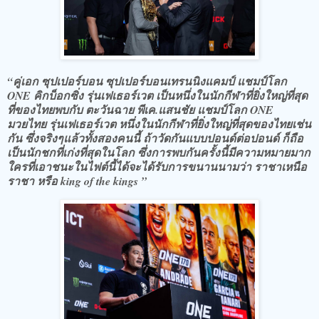
“คู่เอก ซุปเปอร์บอน ซุปเปอร์บอนเทรนนิงแคมป์ แชมป์โลก
ONE คิกบ็อกซิ่ง รุ่นเฟเธอร์เวต เป็นหนึ่งในนักกีฬาที่ยิ่งใหญ่ที่สุด
ที่ของไทยพบกับ ตะวันฉาย พีเค.แสนชัย แชมป์โลก ONE
มวยไทย รุ่นเฟเธอร์เวต หนึ่งในนักกีฬาที่ยิ่งใหญ่ที่สุดของไทยเช่น
กัน ซึ่งจริงๆแล้วทั้งสองคนนี้ ถ้าวัดกันแบบปอนด์ต่อปอนด์ ก็ถือ
เป็นนักชกที่เก่งที่สุดในโลก ซึ่งการพบกันครั้งนี้มีความหมายมาก
ใครที่เอาชนะในไฟต์นี้ได้จะได้รับการขนานนามว่า ราชาเหนือ
ราชา หรือ king of the kings ”