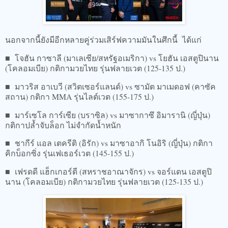
นอกจากนี้ยังมีอีกหลายคู่ร่วมเสิร์ฟความมันในศึกนี้ ได้แก่
■ โจฮัน กาซาลี (มาเลเซีย/สหรัฐอเมริกา) vs โยฮัน เอสตูปินาน
(โคลอมเบีย) กติกามวยไทย รุ่นฟลายเวต (125-135 ป.)
■ มาวริส อาเบวี (สวิตเซอร์แลนด์) vs ซามัต มาเมดอฟ (คาซัค
สถาน) กติกา MMA รุ่นไลต์เวต (155-175 ป.)
■ มาร์เซโล การ์เซีย (บราซิล) vs มาซากาซึ อิมารานิ (ญี่ปุ่น)
กติกาปล้ำจับล็อก ไม่จำกัดน้ำหนัก
■ ชากีร์ แอล เตครีติ (อิรัก) vs มาซาอากิ โนอิริ (ญี่ปุ่น) กติกา
คิกบ็อกซิ่ง รุ่นเฟเธอร์เวต (145-155 ป.)
■ เฟรดดี แฮ็กเกอร์ตี (สหราชอาณาจักร) vs จอร์แดน เอสตูปิ
นาน (โคลอมเบีย) กติกามวยไทย รุ่นฟลายเวต (125-135 ป.)