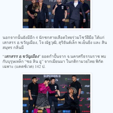
นอกจากนั้นยังมีอีก 4 นักชกสายเลือดไทยร่วมโชว์ฝีมือ ได้แก่
เสกสรร อ.ขวัญเมือง, โจ ณัฐวุฒิ, สุริยันต์เล็ก พ.เย็นยิ่ง และ สิน
สมุทร กลิ่นมี
“
เสกสรร อ.ขวัญเมือง
” ยอดกำปั้นจาก จ.นครศรีธรรมราช พบ
กับบุรุษเหล็ก “ซอ ลิน อู” จากเมียนมา ในกติกามวยไทย พิกัด
เฉพาะ (แคตช์เวต) 142 ป.