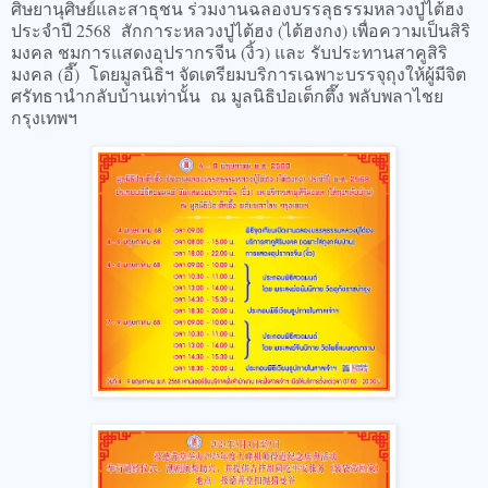
ศิษยานุศิษย์และสาธุชน ร่วมงานฉลองบรรลุธรรมหลวงปู่ไต้ฮง
ประจำปี 2568 สักการะหลวงปู่ไต้ฮง (ไต้ฮงกง) เพื่อความเป็นสิริ
มงคล ชมการแสดงอุปรากรจีน (งิ้ว) และ รับประทานสาคูสิริ
มงคล (อี๊) โดยมูลนิธิฯ จัดเตรียมบริการเฉพาะบรรจุถุงให้ผู้มีจิต
ศรัทธานำกลับบ้านเท่านั้น ณ มูลนิธิป่อเต็กตึ๊ง พลับพลาไชย
กรุงเทพฯ