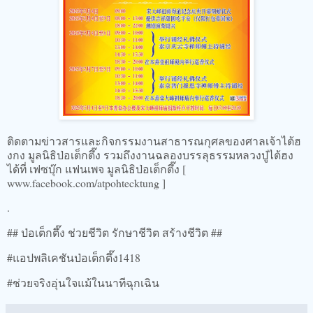
ติดตามข่าวสารและกิจกรรมงานสาธารณกุศลของศาลเจ้าไต้ฮ
งกง มูลนิธิป่อเต็กตึ๊ง รวมถึงงานฉลองบรรลุธรรมหลวงปู่ไต้ฮง
ได้ที่ เฟซบุ๊ก แฟนเพจ มูลนิธิป่อเต็กตึ๊ง [
www.facebook.com/atpohtecktung ]
.
## ป่อเต็กตึ๊ง ช่วยชีวิต รักษาชีวิต สร้างชีวิต ##
#แอปพลิเคชันป่อเต็กตึ๊ง1418
#ช่วยจริงอุ่นใจแม้ในนาทีฉุกเฉิน