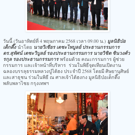
วันนี้ (วันอาทิตย์ที่ 4 พฤษภาคม 2568 เวลา 09.00 น.)
มูลนิธิป่อ
เต็กตึ๊ง
นำโดย
นายวิเชียร เตชะไพบูลย์ ประธานกรรมการ
ดร.สุทัศน์ เตชะวิบูลย์ รองประธานกรรมการ นายวิชิต ชินวงศ์ว
รกุล รองประธานกรรมการ
พร้อมด้วย คณะกรรมการ ผู้ช่วย
กรรมการ และเจ้าหน้าที่บริหาร ร่วมในพิธีจุดเทียนเปิดงาน
ฉลองบรรลุธรรมหลวงปู่ไต้ฮง ประจำปี 2568 โดยมี ศิษยานุศิษย์
และสาธุชน ร่วมในพิธี ณ ศาลเจ้าไต้ฮงกง มูลนิธิป่อเต็กตึ๊ง
พลับพลาไชย กรุงเทพฯ