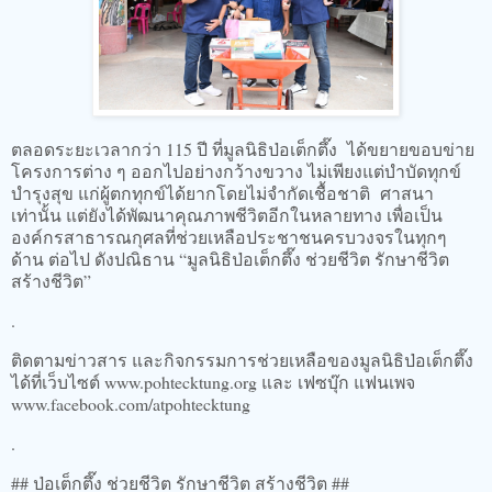
ตลอดระยะเวลากว่า 115 ปี ที่มูลนิธิป่อเต็กตึ๊ง ได้ขยายขอบข่าย
โครงการต่าง ๆ ออกไปอย่างกว้างขวาง ไม่เพียงแต่บำบัดทุกข์
บำรุงสุข แก่ผู้ตกทุกข์ได้ยากโดยไม่จำกัดเชื้อชาติ ศาสนา
เท่านั้น แต่ยังได้พัฒนาคุณภาพชีวิตอีกในหลายทาง เพื่อเป็น
องค์กรสาธารณกุศลที่ช่วยเหลือประชาชนครบวงจรในทุกๆ
ด้าน ต่อไป ดังปณิธาน “มูลนิธิป่อเต็กตึ๊ง ช่วยชีวิต รักษาชีวิต
สร้างชีวิต”
.
ติดตามข่าวสาร และกิจกรรมการช่วยเหลือของมูลนิธิป่อเต็กตึ๊ง
ได้ที่เว็บไซต์ www.pohtecktung.org และ เฟซบุ๊ก แฟนเพจ
www.facebook.com/atpohtecktung
.
## ป่อเต็กตึ๊ง ช่วยชีวิต รักษาชีวิต สร้างชีวิต ##