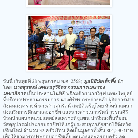
วันนี้ (วันพุธที่ 28 พฤษภาคม พ.ศ. 2568)
มูลนิธิป่อเต็กตึ๊ง
นำ
โดย
นายสุรพงษ์ เตชะหรูวิจิตร กรรมการและรอง
เลขาธิการ
เป็นประธานในพิธี พร้อมด้วย นายวิรุฬ เตชะไพบูลย์
ที่ปรึกษาประธานกรรมการ นางศิริพร กระจ่างหล้า ผู้จัดการฝ่าย
สังคมสงเคราะห์ นางสาวศุภรัตน์ สมบัติเจริญไทย หัวหน้าแผนก
ส่งเสริมการศึกษาและอาชีพ และนางสาวเนาวรัตน์ วรรณศิริ
หัวหน้าแผนกหน่วยแพทย์สงเคราะห์ชุมชน นำทีมลงพื้นที่มอบ
วัสดุอุปกรณ์ประกอบอาชีพให้แก่ผู้ประสบอุทกภัยยากไร้จังหวัด
เชียงใหม่ จำนวน 32 ครัวเรือน คิดเป็นมูลค่าทั้งสิ้น 804,530 บาท
เพื่อให้สามารถประกอบอาชีพเลี้ยงตนเองและครอบครัว ลด