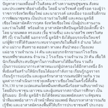
ปัญหาความเหลื่อมล้ำในสังคม สร้างความสุขสู่ชุมชน สังคม
และประเทศชาติอย่างยั่งยืน โดยมี นายวีรพงศ์ ฤทธิ์รอด รองผู้ว่า
ราชการจังหวัดเชียงใหม่ และนายวรงค์ แสงเมือง รองอธิบดีกรม
การพัฒนาชุมชน เป็นประธานร่วมในพิธี และคณะมูลนิธิ
เชียงใหม่สามัคคีการกุศล จังหวัดเชียงใหม่ เป็นผู้ประสานงาน
และร่วมในพิธี พร้อมด้วย อาสาสมัครศิลปินมูลนิธิป่อเต็กตึ๊ง นำ
โดย นายนพดล ทรงแสง (จิ้ม ชวนชื่น) และนายสวิช เพชรวิเศษ
ศิริ (บี๋) ร่วมในพิธี นอกจากนี้ มูลนิธิฯ ยังได้มอบรถเข็นวีลแชร์
แก่ผู้พิการที่ได้รับผลกระทบจากอุทกภัยในพื้นที่ 8 อำเภอ ได้แก่
ฝาง แม่วาง สันทราย ดอยเต่า หางดง สันป่าตอง เวียงแหง
แม่อาย รวมจำนวน 14 คัน และมอบรถจักรยานแก่โรงเรียน
ชนบทที่ขาดแคลน จำนวน 2 โรงเรียน รวมจำนวน 20 คัน เพื่อให้
นักเรียนที่ประสบปัญหาในการเดินทางได้ยืมเรียน รวมถึง
เป็นการแบ่งเบาภาระค่าพาหนะแก่ผู้ปกครองได้อีกทางหนึ่ง อีก
ทั้งยังเสริมสร้างให้นักเรียนได้ออกกำลังกาย เรียนรู้กฎจราจร
เรียนรู้การแบ่งปัน และดูแลรักษาสาธารณสมบัติร่วมกัน รวม
มูลค่าการดำเนินการช่วยเหลือชาวเชียงใหม่ในครั้งนี้ทั้งสิ้น
876,130 บาท (แปดแสนเจ็ดหมื่นหกพันหนึ่งร้อยสามสิบบาทถ้วน)
โดยมีประชาชน เยาวชน และผู้แทนจากสถาบันการศึกษา เป็น
ผู้รับมอบ อีกทั้ง มูลนิธิฯ ยังได้จัดหน่วยแพทย์สงเคราะห์ชุมชน
นำทีมแพทย์อาสาฯ เจ้าหน้าที่หน่วยแพทย์ ทีมบรรเทาสาธารณภัย
(กู้ชีพ) และอาสาสมัครลงพื้นที่ให้บริการประชาชนฟรี ประกอบ