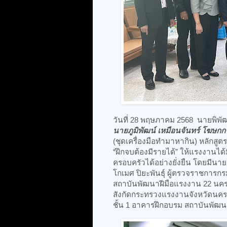
วันที่ 28 พฤษภาคม 2568 นายพิพ
นายภูมิพัฒน์ เหมือนจันทร์ โฆษ
(ชุดเครื่องมือทำมาหากิน) หลักสู
“ฝึกจบต้องมีรายได้” ให้แรงงานได
ครอบครัวได้อย่างยั่งยืน โดยมีนา
โกเมศ ปิยะพันธุ์ ผู้ตรวจราชการ
สถาบันพัฒนาฝีมือแรงงาน 22 นค
สังกัดกระทรวงแรงงานจังหวัดนครศร
ชั้น 1 อาคารฝึกอบรม สถาบันพัฒ