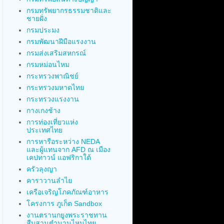
กรมทรัพยากรธรรมชาติและ
ชายฝั่ง
กรมประมง
กรมพัฒนาฝีมือแรงงาน
กรมส่งเสริมสหกรณ์
กรมหม่อนไหม
กระทรวงพาณิชย์
กระทรวงมหาดไทย
กระทรวงแรงงาน
กางเกงช้าง
การท่องเที่ยวแห่ง
ประเทศไทย
การหารือระหว่าง NEDA
และผู้แทนจาก AFD ณ เมือง
เคปทาวน์ แอฟริกาใต้
ครัวลุงญา
คาราวานลำไย
เครือเจริญโภคภัณฑ์อาหาร
โครงการ ภูเก็ต Sandbox
งานตรานกยูงพระราชทาน
สืบสานตำนานไหมไทย