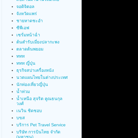
จอดิจิตอล
จังหวัดแพร่
ชายหาดชะอำ
ซีพีเอฟ
เซรั่มหน้าฉ่ำ
ต้นตำรับเมี่ยงปลากะพง
ตลาดต้นพยอม
ททท
ททท ญี่ปุ่น
ธุรกิจสปาเครื่องหนัง
นวดแผนไทยในต่างประเทศ
นักท่องเที่ยวญี่ปุ่น
น้ำท่วม
น้ำเหนือ สุจริต คูณธนกุล
วงศ์
เนวิน ชิดชอบ
บขส
บริการ Pet Travel Service
บริษัท การบินไทย จำกัด
(มหาชน)