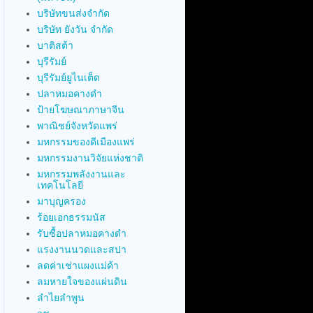
บริษัทขนส่งจำกัด
บริษัท ยังวัน จำกัด
บาติสต้า
บุรีรัมย์
บุรีรัมย์ยูไนเต็ด
ปลาหมอคางดำ
ป้ายโฆษณาภาษาจีน
พาณิชย์จังหวัดแพร่
มหกรรมของดีเมืองแพร่
มหกรรมงานวิจัยแห่งชาติ
มหกรรมพลังงานและ
เทคโนโลยี
มาบุญครอง
ร้อยเอกธรรมนัส
รับซื้อปลาหมอคางดำ
แรงงานนวดและสปา
ลดค่าเช่าแผงแม่ค้า
ลมหายใจของแผ่นดิน
ลำไยลำพูน