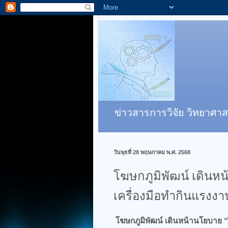
ข่าวสารการวิจัย วิทยาศาส
วันพุธที่ 28 พฤษภาคม พ.ศ. 2568
โฆษกภูมิพัฒน์ เดินห
เครื่องมือทำกินแรงงา
โฆษกภูมิพัฒน์ เดินหน้านโยบาย “