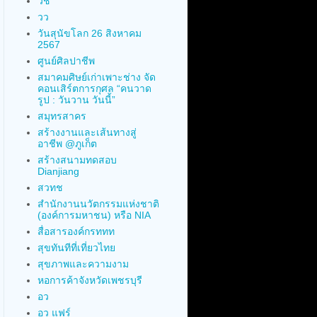
วช
วว
วันสุนัขโลก 26 สิงหาคม
2567
ศูนย์ศิลปาชีพ
สมาคมศิษย์เก่าเพาะช่าง จัด
คอนเสิร์ตการกุศล “คนวาด
รูป : วันวาน วันนี้”
สมุทรสาคร
สร้างงานและเส้นทางสู่
อาชีพ @ภูเก็ต
สร้างสนามทดสอบ
Dianjiang
สวทช
สำนักงานนวัตกรรมแห่งชาติ
(องค์การมหาชน) หรือ NIA
สื่อสารองค์กรททท
สุขทันทีที่เที่ยวไทย
สุขภาพและความงาม
หอการค้าจังหวัดเพชรบุรี
อว
อว แฟร์