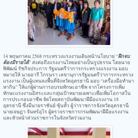
14 พฤษภาคม 2568 กระทรวงแรงงานเดินหน้านโยบาย “
ฝึกจบ
ต้องมีรายได้
” ส่งต่อถึงแรงงานไทยอย่างเป็นรูปธรรม โดยนาย
พิพัฒน์ รัชกิจประการ รัฐมนตรีว่าการกระทรวงแรงงาน มอบ
หมายให้ นายอารี ไกรนรา เลขานุการรัฐมนตรีว่าการกระทรวง
แรงงาน เป็นผู้แทนลงพื้นที่จังหวัดอุดรธานี มอบ “เครื่องมือทำมา
หากิน” ให้แก่ผู้ผ่านการอบรมทักษะอาชีพ จากโครงการเพิ่ม
ทักษะแรงงานอิสระและกลุ่มเป้าหมายเฉพาะเพื่อเพิ่มโอกาสใน
การประกอบอาชีพ จัดโดยสถาบันพัฒนาฝีมือแรงงาน 18
อุดรธานี ซึ่งมีนายราชันย์ ซุ้นหั้ว ผู้ว่าราชการจังหวัดอุดรธานี
นายเจษฎา จันทร์อุไร ผู้ตรวจราชการกรมพัฒนาฝีมือแรงงาน
และหัวหน้าส่วนราชการในจังหวัดร่วมงาน