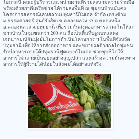
โอกาสนี้ คณะผู้บริหารและหน่วยงานที่ร่วมลงนามความร่วมมือ
พร้อมด้วยภาคีเครือข่าย ได้ร่วมลงพื้นที่ ณ ชุมชนบ้านมั่นคง
โครงการสหกรณ์เคหสถานปทุมธานีโมเดล จำกัด (ตรงข้าม
ม.ธรรมศาสตร์ ศูนย์รังสิต) ซ.คลองหลวง 35 ต.คลองหนึ่ง
อ.คลองหลวง จ.ปทุมธานี เพื่อร่วมกันส่งต่ออาหารส่วนเกินให้แก่
ชาวบ้านในชุมชนกว่า 200 คน ถือเป็นพื้นที่ปฐมบทแสดง
เจตนารมณ์อันมุ่งมั่นในการดำเนินโครงการ ฯ ในพื้นที่จังหวัด
ปทุมธานี เพื่อให้การส่งต่ออาหาร และขยายผลด้วยกลไกชุมชน
รักษ์อาหารภายใต้ปทุมธานีฟูดแบงก์โมเดล ช่วยชุบชีวิตให้
อาหารไม่กลายเป็นขยะอย่างสูญเปล่า และสร้างความมั่นคงทาง
อาหารให้ผู้มีรายได้น้อยในสังคมได้อย่างแท้จริง