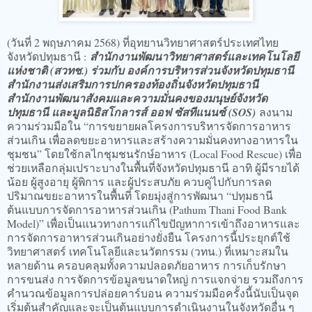
(วันที่ 2 พฤษภาคม 2568) ที่อุทยานวิทยาศาสตร์ประเทศไทย
จังหวัดปทุมธานี :
สำนักงานพัฒนาวิทยาศาสตร์และเทคโนโลยี
แห่งชาติ (สวทช.) ร่วมกับ องค์การบริหารส่วนจังหวัดปทุมธานี
สำนักงานส่งเสริมการปกครองท้องถิ่นจังหวัดปทุมธานี
สำนักงานพัฒนาสังคมและความมั่นคงของมนุษย์จังหวัด
ปทุมธานี และมูลนิธิสโกลารส์ ออฟ ซัสทีแนนซ์ (SOS)
ลงนาม
ความร่วมมือใน “การขยายผลโครงการบริหารจัดการอาหาร
ส่วนเกิน เพื่อลดขยะอาหารและสร้างความมั่นคงทางอาหารใน
ชุมชน” โดยใช้กลไกชุมชนรักษ์อาหาร (Local Food Rescue) เพื่อ
ช่วยเหลือกลุ่มเปราะบางในพื้นที่จังหวัดปทุมธานี อาทิ ผู้มีรายได้
น้อย ผู้สูงอายุ ผู้พิการ และผู้ประสบภัย ควบคู่ไปกับการลด
ปริมาณขยะอาหารในพื้นที่ โดยมุ่งสู่การพัฒนา “ปทุมธานี
ต้นแบบการจัดการอาหารส่วนเกิน (Pathum Thani Food Bank
Model)” เพื่อเป็นแนวทางการแก้ไขปัญหาการเข้าถึงอาหารและ
การจัดการอาหารส่วนเกินอย่างยั่งยืน โครงการนี้ประยุกต์ใช้
วิทยาศาสตร์ เทคโนโลยีและนวัตกรรม (วทน.) ที่เหมาะสมใน
หลายด้าน ครอบคลุมทั้งความปลอดภัยอาหาร การเก็บรักษา
การขนส่ง การจัดการข้อมูลขนาดใหญ่ การแจกจ่าย รวมถึงการ
คำนวณข้อมูลการปล่อยคาร์บอน ความร่วมมือครั้งนี้นับเป็นจุด
เริ่มต้นสำคัญและจะเป็นต้นแบบการดำเนินงานในจังหวัดอื่น ๆ