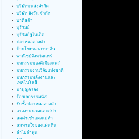
บริษัทขนส่งจำกัด
บริษัท ยังวัน จำกัด
บาติสต้า
บุรีรัมย์
บุรีรัมย์ยูไนเต็ด
ปลาหมอคางดำ
ป้ายโฆษณาภาษาจีน
พาณิชย์จังหวัดแพร่
มหกรรมของดีเมืองแพร่
มหกรรมงานวิจัยแห่งชาติ
มหกรรมพลังงานและ
เทคโนโลยี
มาบุญครอง
ร้อยเอกธรรมนัส
รับซื้อปลาหมอคางดำ
แรงงานนวดและสปา
ลดค่าเช่าแผงแม่ค้า
ลมหายใจของแผ่นดิน
ลำไยลำพูน