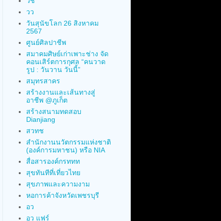
วช
วว
วันสุนัขโลก 26 สิงหาคม
2567
ศูนย์ศิลปาชีพ
สมาคมศิษย์เก่าเพาะช่าง จัด
คอนเสิร์ตการกุศล “คนวาด
รูป : วันวาน วันนี้”
สมุทรสาคร
สร้างงานและเส้นทางสู่
อาชีพ @ภูเก็ต
สร้างสนามทดสอบ
Dianjiang
สวทช
สำนักงานนวัตกรรมแห่งชาติ
(องค์การมหาชน) หรือ NIA
สื่อสารองค์กรททท
สุขทันทีที่เที่ยวไทย
สุขภาพและความงาม
หอการค้าจังหวัดเพชรบุรี
อว
อว แฟร์