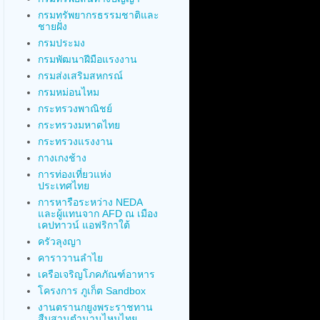
กรมทรัพยากรธรรมชาติและ
ชายฝั่ง
กรมประมง
กรมพัฒนาฝีมือแรงงาน
กรมส่งเสริมสหกรณ์
กรมหม่อนไหม
กระทรวงพาณิชย์
กระทรวงมหาดไทย
กระทรวงแรงงาน
กางเกงช้าง
การท่องเที่ยวแห่ง
ประเทศไทย
การหารือระหว่าง NEDA
และผู้แทนจาก AFD ณ เมือง
เคปทาวน์ แอฟริกาใต้
ครัวลุงญา
คาราวานลำไย
เครือเจริญโภคภัณฑ์อาหาร
โครงการ ภูเก็ต Sandbox
งานตรานกยูงพระราชทาน
สืบสานตำนานไหมไทย