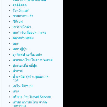
จอดิจิตอล
จังหวัดแพร่
ชายหาดชะอำ
ซีพีเอฟ
เซรั่มหน้าฉ่ำ
ต้นตำรับเมี่ยงปลากะพง
ตลาดต้นพยอม
ททท
ททท ญี่ปุ่น
ธุรกิจสปาเครื่องหนัง
นวดแผนไทยในต่างประเทศ
นักท่องเที่ยวญี่ปุ่น
น้ำท่วม
น้ำเหนือ สุจริต คูณธนกุล
วงศ์
เนวิน ชิดชอบ
บขส
บริการ Pet Travel Service
บริษัท การบินไทย จำกัด
(มหาชน)