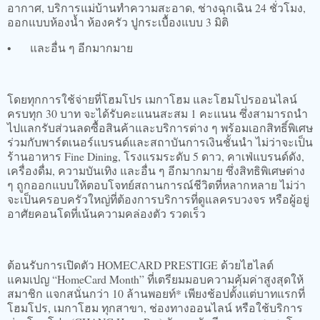
อากาศ, บริการแม่บ้านทำความสะอาด, ช่างฉุกเฉิน 24 ชั่วโมง,
ออกแบบห้องน้ำ ห้องครัว ปูกระเบื้องแบบ 3 มิติ
•
และอื่น ๆ อีกมากมาย
โดยทุกการใช้จ่ายที่โฮมโปร เมกาโฮม และโฮมโปรออนไลน์
ครบทุก 30 บาท จะได้รับคะแนนสะสม 1 คะแนน ซึ่งสามารถนำ
ไปแลกรับส่วนลดซื้อสินค้าและบริการต่าง ๆ พร้อมเอกสิทธิ์พิเศษ
ร่วมกับพาร์ตเนอร์แบรนด์และสถาบันการเงินชั้นนำ ไม่ว่าจะเป็น
ร้านอาหาร Fine Dining, โรงแรมระดับ 5 ดาว, คาเฟ่แบรนด์ดัง,
เครื่องดื่ม, ความบันเทิง และอื่น ๆ อีกมากมาย ซึ่งสิทธิพิเศษต่าง
ๆ ถูกออกแบบให้ตอบโจทย์สถานการณ์ชีวิตที่หลากหลาย ไม่ว่า
จะเป็นครอบครัวใหญ่ที่ต้องการบริการที่ดูแลครบวงจร หรือผู้อยู่
อาศัยคอนโดที่เน้นความคล่องตัว รวดเร็ว
ต้อนรับการเปิดตัว HOMECARD PRESTIGE ด้วยไฮไลต์
แคมเปญ “HomeCard Month” ที่เตรียมมอบความคุ้มค่าสูงสุดให้
สมาชิก แจกสนั่นกว่า 10 ล้านพอยท์* เพียงช้อปตั้งแต่บาทแรกที่
โฮมโปร, เมกาโฮม ทุกสาขา, ช่องทางออนไลน์ หรือใช้บริการ