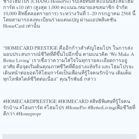
ช่างโฮมโปร (CHANG HomePro) รับเลยทันที คะแนนสะสมโฮม
การ์ด x10 เท่า (สูงสุด 1,000 คะแนน /หมายเลขสมาชิก จำกัด
10,000 สิทธิ์ตลอดรายการ) ระหว่างวันที่ 1–20 กรกฎาคม 2568 นี้
โดยสามารถลงทะเบียนร่วมแคมเปญ ผ่านแอปพลิเคชัน
HomeCard เท่านั้น
“HOMECARD PRESTIGE คืออีกก้าวสำคัญโฮมโปร ในการส่ง
มอบประสบการณ์ชีวิตที่ดีขึ้นไปอีกขั้น ตามแนวคิด ‘We Make A
Better Living’ เราเชื่อว่าความใส่ใจในทุกรายละเอียดการอยู่
อาศัย คือจุดเริ่มต้นคุณภาพชีวิตที่ดีอย่างแท้จริง และโฮมโปรจะ
เดินหน้าต่อยอดให้โฮมการ์ดเป็นเพื่อนที่รู้ใจคนรักบ้าน เติมเต็ม
ทุกไลฟ์สไตล์ชีวิตต่อเนื่อง” คุณวีรพันธ์ กล่าว
#HOMECARDPRESTIGE #HOMECARD #สิทธิพิเศษที่รู้ใจคน
รักบ้าน #โฮมการ์ด #โฮมโปร #HomePro #BetterLivingเพื่อชีวิตที่
ดีกว่า #Homepropr