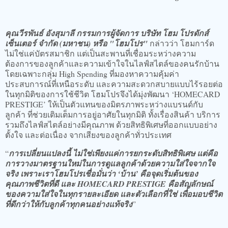
คุณวีรพันธ์ อังสุมาลี กรรมการผู้จัดการ บริษัท โฮม โปรดักส์
เซ็นเตอร์ จำกัด (มหาชน) หรือ "โฮมโปร"
กล่าวว่า โฮมการ์ด
ไม่ใช่แค่บัตรสมาชิก แต่เป็นสะพานที่เชื่อมระหว่างความ
ต้องการของลูกค้าและความเข้าใจในไลฟ์สไตล์ของคนรักบ้าน
โดยเฉพาะกลุ่ม High Spending ที่มองหาความคุ้มค่า
ประสบการณ์ที่เหนือระดับ และความสะดวกสบายแบบไร้รอยต่อ
ในทุกมิติของการใช้ชีวิต โฮมโปรจึงได้มุ่งพัฒนา ‘HOMECARD
PRESTIGE’ ให้เป็นตัวแทนของมิตรภาพระหว่างแบรนด์กับ
ลูกค้า ที่ช่วยเติมเต็มการอยู่อาศัยในทุกมิติ ทั้งเรื่องสินค้า บริการ
รวมถึงไลฟ์สไตล์อย่างมีคุณภาพ ด้วยสิทธิพิเศษที่ออกแบบอย่าง
ตั้งใจ และต่อเนื่อง จากเสียงของลูกค้าทั่วประเทศ
“
การเปลี่ยนแปลงนี้ ไม่ใช่เพียงแค่การยกระดับสิทธิพิเศษ แต่คือ
การวางมาตรฐานใหม่ในการดูแลลูกค้าด้วยความใส่ใจจากใจ
จริง เพราะเราโฮมโปรเชื่อมั่นว่า ‘บ้าน’ คือจุดเริ่มต้นของ
คุณภาพชีวิตที่ดี และ HOMECARD PRESTIGE คือสัญลักษณ์
ของความใส่ใจในทุกรายละเอียด และตัวเลือกที่ใช่ เพื่อมอบชีวิต
ที่ดีกว่าให้กับลูกค้าทุกคนอย่างแท้จริง
”