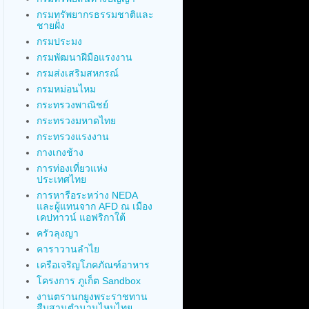
กรมทรัพยากรธรรมชาติและ
ชายฝั่ง
กรมประมง
กรมพัฒนาฝีมือแรงงาน
กรมส่งเสริมสหกรณ์
กรมหม่อนไหม
กระทรวงพาณิชย์
กระทรวงมหาดไทย
กระทรวงแรงงาน
กางเกงช้าง
การท่องเที่ยวแห่ง
ประเทศไทย
การหารือระหว่าง NEDA
และผู้แทนจาก AFD ณ เมือง
เคปทาวน์ แอฟริกาใต้
ครัวลุงญา
คาราวานลำไย
เครือเจริญโภคภัณฑ์อาหาร
โครงการ ภูเก็ต Sandbox
งานตรานกยูงพระราชทาน
สืบสานตำนานไหมไทย