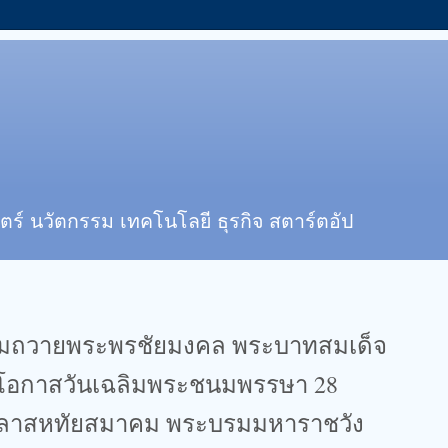
ตร์ นวัตกรรม เทคโนโลยี ธุรกิจ สตาร์ตอัป
ลงนามถวายพระพรชัยมงคล พระบาทสมเด็จ
องในโอกาสวันเฉลิมพระชนมพรรษา 28
ลาสหทัยสมาคม พระบรมมหาราชวัง