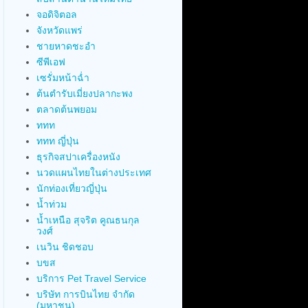
จอดิจิตอล
จังหวัดแพร่
ชายหาดชะอำ
ซีพีเอฟ
เซรั่มหน้าฉ่ำ
ต้นตำรับเมี่ยงปลากะพง
ตลาดต้นพยอม
ททท
ททท ญี่ปุ่น
ธุรกิจสปาเครื่องหนัง
นวดแผนไทยในต่างประเทศ
นักท่องเที่ยวญี่ปุ่น
น้ำท่วม
น้ำเหนือ สุจริต คูณธนกุล
วงศ์
เนวิน ชิดชอบ
บขส
บริการ Pet Travel Service
บริษัท การบินไทย จำกัด
(มหาชน)