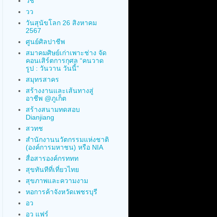
วช
วว
วันสุนัขโลก 26 สิงหาคม
2567
ศูนย์ศิลปาชีพ
สมาคมศิษย์เก่าเพาะช่าง จัด
คอนเสิร์ตการกุศล “คนวาด
รูป : วันวาน วันนี้”
สมุทรสาคร
สร้างงานและเส้นทางสู่
อาชีพ @ภูเก็ต
สร้างสนามทดสอบ
Dianjiang
สวทช
สำนักงานนวัตกรรมแห่งชาติ
(องค์การมหาชน) หรือ NIA
สื่อสารองค์กรททท
สุขทันทีที่เที่ยวไทย
สุขภาพและความงาม
หอการค้าจังหวัดเพชรบุรี
อว
อว แฟร์