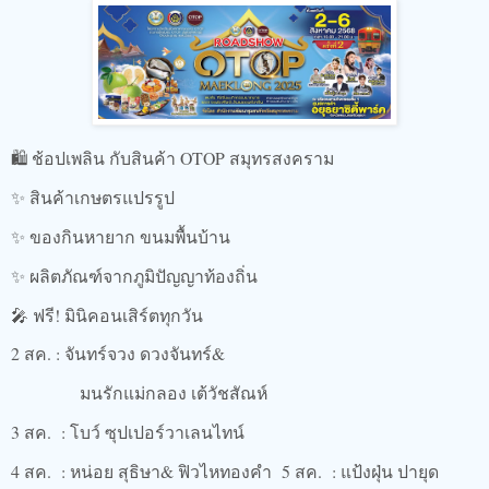
🛍️ ช้อปเพลิน กับสินค้า OTOP สมุทรสงคราม
✨ สินค้าเกษตรแปรรูป
✨ ของกินหายาก ขนมพื้นบ้าน
✨ ผลิตภัณฑ์จากภูมิปัญญาท้องถิ่น
🎤 ฟรี! มินิคอนเสิร์ตทุกวัน
2 สค. : จันทร์จวง ดวงจันทร์&
มนรักแม่กลอง เต้วัชสัณห์
3 สค. : โบว์ ซุปเปอร์วาเลนไทน์
4 สค. : หน่อย สุธิษา& ฟิวไหทองคำ 5 สค. : แป้งฝุ่น ปายุด