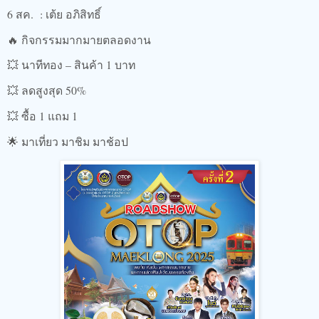
6 สค. : เต้ย อภิสิทธิ์
🔥 กิจกรรมมากมายตลอดงาน
💥 นาทีทอง – สินค้า 1 บาท
💥 ลดสูงสุด 50%
💥 ซื้อ 1 แถม 1
🌟 มาเที่ยว มาชิม มาช้อป