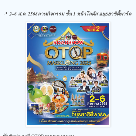
📍
2–6 ส.ค. 2568ลานกิจกรรม ชั้น 1 หน้าโลตัส อยุธยาซิตี้พาร์ค
🛍️ ช้อปของดี OTOP สมุทรสงคราม