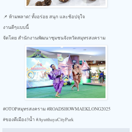
📌 ห้ามพลาด! ทั้งอร่อย สนุก และช้อปจุใจ
งานดีๆแบบนี้
จัดโดย สำนักงานพัฒนาชุมชนจังหวัดสมุทรสงคราม
#OTOPสมุทรสงคราม #ROADSHOWMAEKLONG2025
#ของดีเมือง3น้ำ #AyutthayaCityPark