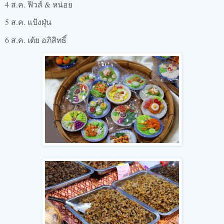
4 ส.ค. ฟิวส์ & หน่อย
5 ส.ค. แป้งฝุ่น
6 ส.ค. เต้ย อภิสิทธิ์