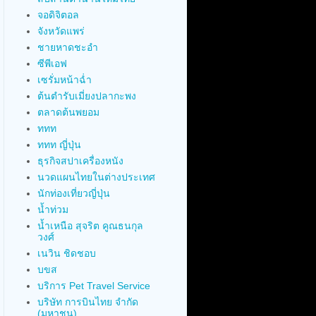
จอดิจิตอล
จังหวัดแพร่
ชายหาดชะอำ
ซีพีเอฟ
เซรั่มหน้าฉ่ำ
ต้นตำรับเมี่ยงปลากะพง
ตลาดต้นพยอม
ททท
ททท ญี่ปุ่น
ธุรกิจสปาเครื่องหนัง
นวดแผนไทยในต่างประเทศ
นักท่องเที่ยวญี่ปุ่น
น้ำท่วม
น้ำเหนือ สุจริต คูณธนกุล
วงศ์
เนวิน ชิดชอบ
บขส
บริการ Pet Travel Service
บริษัท การบินไทย จำกัด
(มหาชน)