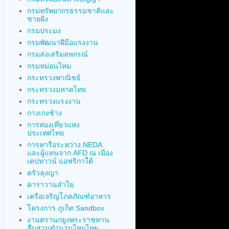
กรมทรัพยากรธรรมชาติและ
ชายฝั่ง
กรมประมง
กรมพัฒนาฝีมือแรงงาน
กรมส่งเสริมสหกรณ์
กรมหม่อนไหม
กระทรวงพาณิชย์
กระทรวงมหาดไทย
กระทรวงแรงงาน
กางเกงช้าง
การท่องเที่ยวแห่ง
ประเทศไทย
การหารือระหว่าง NEDA
และผู้แทนจาก AFD ณ เมือง
เคปทาวน์ แอฟริกาใต้
ครัวลุงญา
คาราวานลำไย
เครือเจริญโภคภัณฑ์อาหาร
โครงการ ภูเก็ต Sandbox
งานตรานกยูงพระราชทาน
สืบสานตำนานไหมไทย