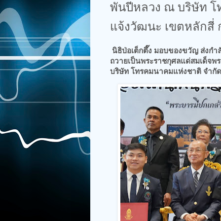
พันปีหลวง ณ บริษัท 
แจ้งวัฒนะ เขตหลักสี่
นิธิป่อเต็กตึ๊ง มอบของขวัญ ส่งกำล
ถวายเป็นพระราชกุศลแด่สมเด็จพระ
บริษัท โทรคมนาคมแห่งชาติ จำกัด