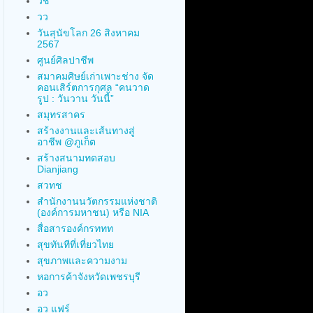
วช
วว
วันสุนัขโลก 26 สิงหาคม
2567
ศูนย์ศิลปาชีพ
สมาคมศิษย์เก่าเพาะช่าง จัด
คอนเสิร์ตการกุศล “คนวาด
รูป : วันวาน วันนี้”
สมุทรสาคร
สร้างงานและเส้นทางสู่
อาชีพ @ภูเก็ต
สร้างสนามทดสอบ
Dianjiang
สวทช
สำนักงานนวัตกรรมแห่งชาติ
(องค์การมหาชน) หรือ NIA
สื่อสารองค์กรททท
สุขทันทีที่เที่ยวไทย
สุขภาพและความงาม
หอการค้าจังหวัดเพชรบุรี
อว
อว แฟร์