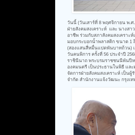
วันนี้ (วันเสาร์ที่ 8 พฤศจิกายน พ.ศ
ฝ่ายสังคมสงเคราะห์ และ นางสาวศ
อาชีพ ร่วมกับสภาสังคมสงเคราะห์แ
มอบกระบอกน้ำพลาสติก ขนาด 1 ล
(สองแสนสี่หมื่นแปดพันบาทถ้วน) เป
วันคนพิการ ครั้งที่ 56 ประจำปี 25
ราชินีนาถ พระบรมราชชนนีพันปีห
องคมนตรี เป็นประธานในพิธี และมอบโ
จัดการฝ่ายสังคมสงเคราะห์ เป็นผู้
จำกัด สำนักงานแจ้งวัฒนะ กรุงเท