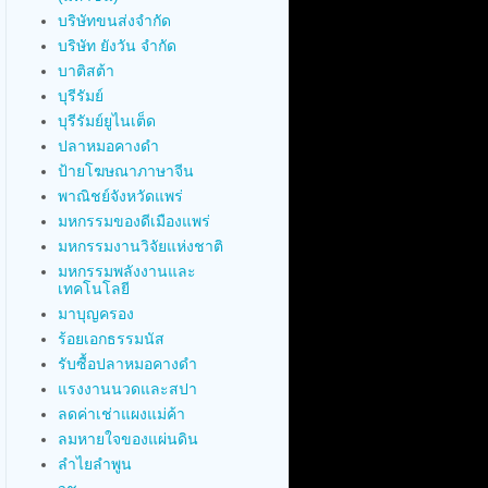
บริษัทขนส่งจำกัด
บริษัท ยังวัน จำกัด
บาติสต้า
บุรีรัมย์
บุรีรัมย์ยูไนเต็ด
ปลาหมอคางดำ
ป้ายโฆษณาภาษาจีน
พาณิชย์จังหวัดแพร่
มหกรรมของดีเมืองแพร่
มหกรรมงานวิจัยแห่งชาติ
มหกรรมพลังงานและ
เทคโนโลยี
มาบุญครอง
ร้อยเอกธรรมนัส
รับซื้อปลาหมอคางดำ
แรงงานนวดและสปา
ลดค่าเช่าแผงแม่ค้า
ลมหายใจของแผ่นดิน
ลำไยลำพูน