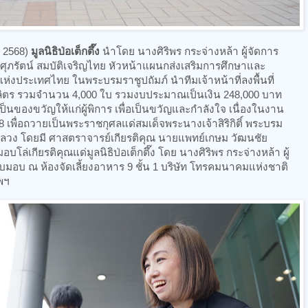
. 2568)
มูลนิธิป่อเต็กตึ๊ง
นำโดย นางศิริพร กระจ่างหล้า ผู้จัดการ
ุภรัตน์ สมบัติเจริญไทย หัวหน้าแผนกส่งเสริมการศึกษาและ
ห่งประเทศไทย ในพระบรมราชูปถัมภ์ นำทีมเจ้าหน้าที่ลงพื้นที่
ิตร รวมจำนวน 4,000 ใบ รวมงบประมาณเป็นเงิน 248,000 บาท
็นของขวัญให้แก่ผู้พิการ เพื่อเป็นขวัญและกำลังใจ เนื่องในงาน
68 เพื่อถวายเป็นพระราชกุศลแด่สมเด็จพระนางเจ้าสิริกิติ์ พระบรม
ลวง โดยมี ศาสตราจารย์เกียรติคุณ นายแพทย์เกษม วัฒนชัย
ล่เกียรติคุณแด่มูลนิธิป่อเต็กตึ๊ง โดย นางศิริพร กระจ่างหล้า ผู้
รับมอบ ณ ห้องจัดเลี้ยงอาหาร 9 ชั้น 1 บริษัท โทรคมนาคมแห่งชาติ
พฯ