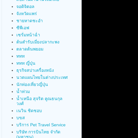
จอดิจิตอล
จังหวัดแพร่
ชายหาดชะอำ
ซีพีเอฟ
เซรั่มหน้าฉ่ำ
ต้นตำรับเมี่ยงปลากะพง
ตลาดต้นพยอม
ททท
ททท ญี่ปุ่น
ธุรกิจสปาเครื่องหนัง
นวดแผนไทยในต่างประเทศ
นักท่องเที่ยวญี่ปุ่น
น้ำท่วม
น้ำเหนือ สุจริต คูณธนกุล
วงศ์
เนวิน ชิดชอบ
บขส
บริการ Pet Travel Service
บริษัท การบินไทย จำกัด
(มหาชน)