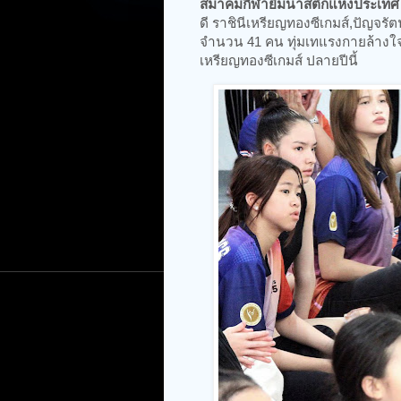
สมาคมกีฬายิมนาสติกแห่งประเท
ดี ราชินีเหรียญทองซีเกมส์,ปัญจรัต
จำนวน 41 คน ทุ่มเทแรงกายล้างใจน
เหรียญทองซีเกมส์ ปลายปีนี้