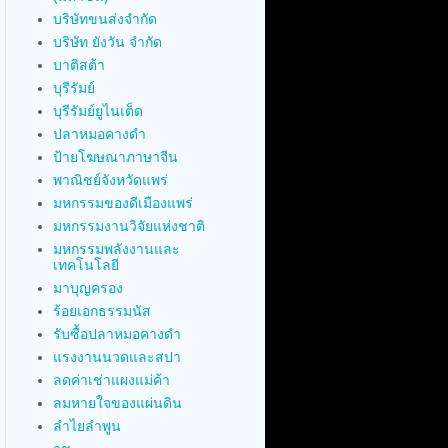
บริษัทขนส่งจำกัด
บริษัท ยังวัน จำกัด
บาติสต้า
บุรีรัมย์
บุรีรัมย์ยูไนเต็ด
ปลาหมอคางดำ
ป้ายโฆษณาภาษาจีน
พาณิชย์จังหวัดแพร่
มหกรรมของดีเมืองแพร่
มหกรรมงานวิจัยแห่งชาติ
มหกรรมพลังงานและ
เทคโนโลยี
มาบุญครอง
ร้อยเอกธรรมนัส
รับซื้อปลาหมอคางดำ
แรงงานนวดและสปา
ลดค่าเช่าแผงแม่ค้า
ลมหายใจของแผ่นดิน
ลำไยลำพูน