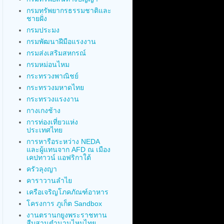
กรมทรัพยากรธรรมชาติและ
ชายฝั่ง
กรมประมง
กรมพัฒนาฝีมือแรงงาน
กรมส่งเสริมสหกรณ์
กรมหม่อนไหม
กระทรวงพาณิชย์
กระทรวงมหาดไทย
กระทรวงแรงงาน
กางเกงช้าง
การท่องเที่ยวแห่ง
ประเทศไทย
การหารือระหว่าง NEDA
และผู้แทนจาก AFD ณ เมือง
เคปทาวน์ แอฟริกาใต้
ครัวลุงญา
คาราวานลำไย
เครือเจริญโภคภัณฑ์อาหาร
โครงการ ภูเก็ต Sandbox
งานตรานกยูงพระราชทาน
สืบสานตำนานไหมไทย