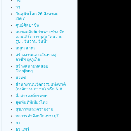
วช
วว
วันสุนัขโลก 26 สิงหาคม
2567
ศูนย์ศิลปาชีพ
สมาคมศิษย์เก่าเพาะช่าง จัด
คอนเสิร์ตการกุศล “คนวาด
รูป : วันวาน วันนี้”
สมุทรสาคร
สร้างงานและเส้นทางสู่
อาชีพ @ภูเก็ต
สร้างสนามทดสอบ
Dianjiang
สวทช
สำนักงานนวัตกรรมแห่งชาติ
(องค์การมหาชน) หรือ NIA
สื่อสารองค์กรททท
สุขทันทีที่เที่ยวไทย
สุขภาพและความงาม
หอการค้าจังหวัดเพชรบุรี
อว
อว แฟร์