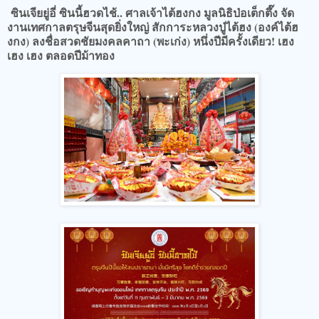
ซินเจียยู่อี่ ซินนี้ฮวดไช้.. ศาลเจ้าไต้ฮงกง มูลนิธิป่อเต็กตึ๊ง จัด
งานเทศกาลตรุษจีนสุดยิ่งใหญ่ สักการะหลวงปู่ไต้ฮง (องค์ไต้ฮ
งกง) ลงชื่อสวดชัยมงคลคาถา (พะเก่ง) หนึ่งปีมีครั้งเดียว! เฮง
เฮง เฮง ตลอดปีม้าทอง