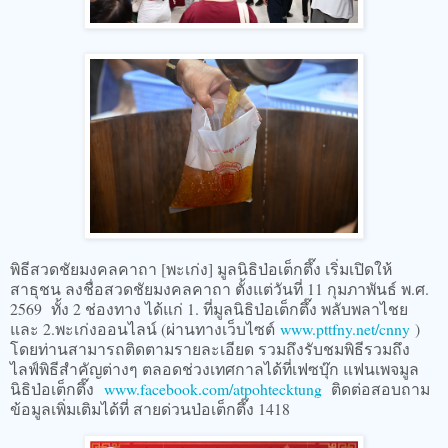
พิธีสวดชัยมงคลคาถา [พะเก่ง] มูลนิธิป่อเต็กตึ๊ง เริ่มเปิดให้
สาธุชน ลงชื่อสวดชัยมงคลคาถา ตั้งแต่วันที่ 11 กุมภาพันธ์ พ.ศ.
2569 ทั้ง 2 ช่องทาง ได้แก่ 1. ที่มูลนิธิป่อเต็กตึ๊ง พลับพลาไชย
และ 2.พะเก่งออนไลน์ (ผ่านทางเว็บไซต์
www.pttfny.net/cnny
)
โดยท่านสามารถติดตามรายละเอียด รวมถึงรับชมพิธีรวมถึง
ไลฟ์พิธีสำคัญต่างๆ ตลอดช่วงเทศกาลได้ที่เฟซบุ๊ก แฟนเพจมูล
นิธิป่อเต็กตึ๊ง
www.facebook.com/atpohtecktung
ติดต่อสอบถาม
ข้อมูลเพิ่มเติมได้ที่ สายด่วนป่อเต็กตึ๊ง 1418