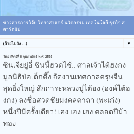
ข่าวสารการวิจัย วิทยาศาสตร์ นวัตกรรม เทคโนโลยี ธุรกิจ ส
ตาร์ตอัป
▼
วันอาทิตย์ที่ 8 กุมภาพันธ์ พ.ศ. 2569
ซินเจียยู่อี่ ซินนี้ฮวดไช้.. ศาลเจ้าไต้ฮงกง
มูลนิธิป่อเต็กตึ๊ง จัดงานเทศกาลตรุษจีน
สุดยิ่งใหญ่ สักการะหลวงปู่ไต้ฮง (องค์ไต้ฮ
งกง) ลงชื่อสวดชัยมงคลคาถา (พะเก่ง)
หนึ่งปีมีครั้งเดียว! เฮง เฮง เฮง ตลอดปีม้า
ทอง