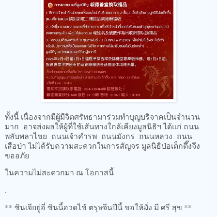
ทั้งนี้ เนื่องจากมีผู้มีจิตศรัทธามาร่วมทำบุญบริจาคเป็นจำนวน
มาก อาจส่งผลให้ผู้ที่ใช้เส้นทางใกล้เคียงมูลนิธิฯ ได้แก่ ถนน
พลับพลาไชย ถนนเจ้าคำรพ ถนนมังกร ถนนหลวง ถนน
เสือป่า ไม่ได้รับความสะดวกในการสัญจร มูลนิธิป่อเต็กตึ๊งจึง
ขออภัย
ในความไม่สะดวกมา ณ โอกาสนี้
.
** ซินเจียยู่อี่ ซินนี้ฮวดไช้ ตรุษจีนปีนี้ ขอให้มั่ง มี ศรี สุข **