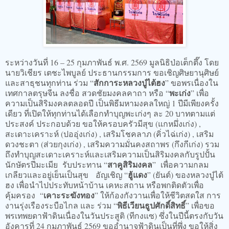
ระหว่างวันที่ 16 – 25 กุมภาพันธ์ พ.ศ. 2569 มูลนิธิป่อเต็กตึ๊ง โดย
นายวิเชียร เตชะไพบูลย์ ประธานกรรมการ ขอเชิญศิษยานุศิษย์
สักการะหลวงปู่ไต้ฮง
และสาธุชนทุกท่าน ร่วม “
” ขอพรเนื่องใน
พะเก่ง
เทศกาลตรุษจีน ลงชื่อ สวดชัยมงคลคาถา หรือ “
” เพื่อ
ความเป็นสิริมงคลตลอดปี เป็นพิธีมหามงคลใหญ่ 1 ปีมีเพียงครั้ง
เดียว ที่เปิดให้ทุกท่านได้เลือกทำบุญพะเก่งๆ ละ 20 บาทตามแต่
ประสงค์ ประกอบด้วย ขอให้ครอบครัวมีสุข (แกหมึ่งเก่ง) ,
สะเดาะเคราะห์ (ปออุ่งเก่ง) , เสริมโชคลาภ (คิ่วไฉ่เก่ง) , เสริม
ดวงชะตา (ส่วยกุงเก่ง) , เสริมความมั่นคงสถาพร (กึงกีเก่ง) รวม
ถึงทำบุญสะเดาะเคราะห์และเสริมความเป็นสิริมงคลกับรูปปั้น
สาคูสิริมงคล
นักษัตรปีมะเมีย รับประทาน “
” เพื่อความกลม
ฮู้แดง
เกลียวและอยู่เย็นเป็นสุข อัญเชิญ “
” (ยันต์) ของหลวงปู่ไต้
ฮง เพื่อนำไปประทับหน้าบ้าน เคหะสถาน หรือพกติดตัวเพื่อ
เคาะระฆังทอง
คุ้มครอง “
” ให้ก้องกังวานเพื่อให้ชีวิตสดใส การ
พิธีเวียนธูปศักดิ์สิทธิ์
งานรุ่งเรืองระบือไกล และ ร่วม “
” เพื่อขอ
พรเทพยดาฟ้าดินเนื่องในวันประสูติ (ทีกงแซ) ซึ่งในปีนี้ตรงกับวัน
อังคารที่ 24 กุมภาพันธ์ 2569 ขออำนาจฟ้าดินเป็นที่พึ่ง ขอให้สิ่ง