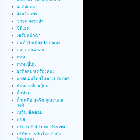
จอดิจิตอล
จังหวัดแพร่
ชายหาดชะอำ
ซีพีเอฟ
เซรั่มหน้าฉ่ำ
ต้นตำรับเมี่ยงปลากะพง
ตลาดต้นพยอม
ททท
ททท ญี่ปุ่น
ธุรกิจสปาเครื่องหนัง
นวดแผนไทยในต่างประเทศ
นักท่องเที่ยวญี่ปุ่น
น้ำท่วม
น้ำเหนือ สุจริต คูณธนกุล
วงศ์
เนวิน ชิดชอบ
บขส
บริการ Pet Travel Service
บริษัท การบินไทย จำกัด
(มหาชน)