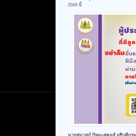
2569 นี้
นายสมาสภ์ ปัทมะสุคนธ์ อธิบดีกร