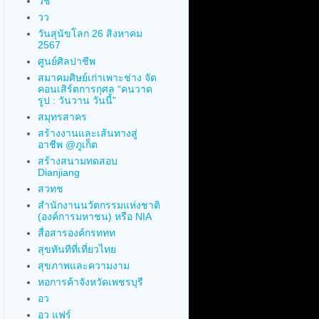
วช
วว
วันสุนัขโลก 26 สิงหาคม
2567
ศูนย์ศิลปาชีพ
สมาคมศิษย์เก่าเพาะช่าง จัด
คอนเสิร์ตการกุศล “คนวาด
รูป : วันวาน วันนี้”
สมุทรสาคร
สร้างงานและเส้นทางสู่
อาชีพ @ภูเก็ต
สร้างสนามทดสอบ
Dianjiang
สวทช
สำนักงานนวัตกรรมแห่งชาติ
(องค์การมหาชน) หรือ NIA
สื่อสารองค์กรททท
สุขทันทีที่เที่ยวไทย
สุขภาพและความงาม
หอการค้าจังหวัดเพชรบุรี
อว
อว แฟร์