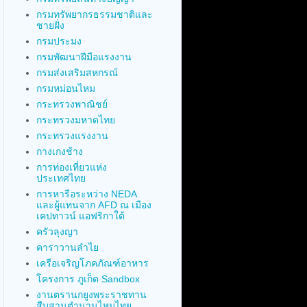
กรมทรัพยากรธรรมชาติและ
ชายฝั่ง
กรมประมง
กรมพัฒนาฝีมือแรงงาน
กรมส่งเสริมสหกรณ์
กรมหม่อนไหม
กระทรวงพาณิชย์
กระทรวงมหาดไทย
กระทรวงแรงงาน
กางเกงช้าง
การท่องเที่ยวแห่ง
ประเทศไทย
การหารือระหว่าง NEDA
และผู้แทนจาก AFD ณ เมือง
เคปทาวน์ แอฟริกาใต้
ครัวลุงญา
คาราวานลำไย
เครือเจริญโภคภัณฑ์อาหาร
โครงการ ภูเก็ต Sandbox
งานตรานกยูงพระราชทาน
สืบสานตำนานไหมไทย