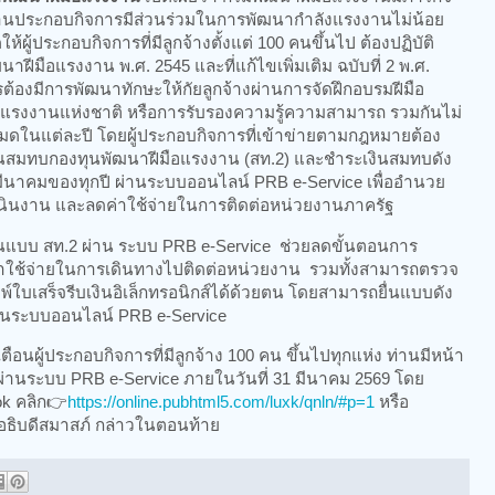
านประกอบกิจการมีส่วนร่วมในการพัฒนากำลังแรงงานไม่น้อย
ผู้ประกอบกิจการที่มีลูกจ้างตั้งแต่ 100 คนขึ้นไป ต้องปฏิบัติ
ฝีมือแรงงาน พ.ศ. 2545 และที่แก้ไขเพิ่มเติม ฉบับที่ 2 พ.ศ.
รต้องมีการพัฒนาทักษะให้กัยลูกจ้างผ่านการจัดฝึกอบรมฝีมือ
รงงานแห่งชาติ หรือการรับรองความรู้ความสามารถ รวมกันไม่
งหมดในแต่ละปี โดยผู้ประกอบกิจการที่เข้าข่ายตามกฎหมายต้อง
ินสมทบกองทุนพัฒนาฝีมือแรงงาน (สท.2) และชำระเงินสมทบดัง
1 มีนาคมของทุกปี ผ่านระบบออนไลน์ PRB e-Service เพื่ออำนวย
นงาน และลดค่าใช้จ่ายในการติดต่อหน่วยงานภาครัฐ
ยื่นแบบ สท.2 ผ่าน ระบบ PRB e-Service ช่วยลดขั้นตอนการ
าใช้จ่ายในการเดินทางไปติดต่อหน่วยงาน รวมทั้งสามารถตรวจ
ใบเสร็จรีบเงินอิเล็กทรอนิกส์ได้ด้วยตน โดยสามารถยื่นแบบดัง
่านระบบออนไลน์ PRB e-Service
อนผู้ประกอบกิจการที่มีลูกจ้าง 100 คน ขึ้นไปทุกแห่ง ท่านมีหน้า
8 ผ่านระบบ PRB e-Service ภายในวันที่ 31 มีนาคม 2569 โดย
ok คลิก👉
https://online.pubhtml5.com/luxk/qnln/#p=1
หรือ
7 อธิบดีสมาสภ์ กล่าวในตอนท้าย