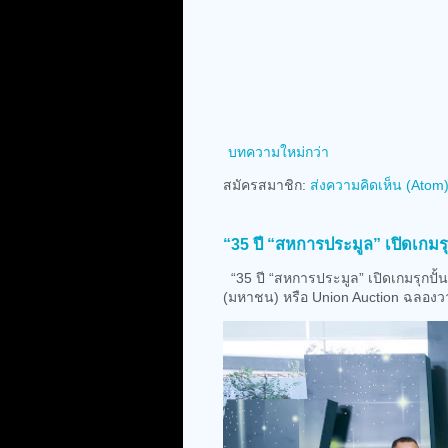
บทความใหม่กว่า
สมัครสมาชิก:
ส่งความคิดเห็น (Atom
“35 ปี “สหการประมูล” เปิดเกมร
“35 ปี “สหการประมูล” เปิดเกมรุกปั้
(มหาชน) หรือ Union Auction ฉลองว