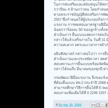
ในการส่งเสริมและสนับสนุนให้สถ
กว่าปีละ 4 ล้านกว่าคน โดยกำหนดให้
ตามพระราชบัญญัติส่งเสริมการพัฒนา
2557 ซึ่งกำหนดให้ผู้ประกอบกิจกา
แรงงาน การทดสอบมาตรฐานฝีมือแ
น้อยกว่าร้อยละ 50 ของลูกจ้างทั้
ดำเนินการ ยื่นแบบแสดงการส่งเง
กล่าวให้แล้วเสร็จภายใน วันที่ 3
ความสะดวก ลดระยะเวลาการดำเนิ
อธิบดีสมาสภ์ กล่าวต่อไปว่า การ
ดำเนินงานและประหยัดเวลา ลดค่
สอบสถานะการยื่นแบบพร้อมจัดพิมพ์
กล่าวได้จนถึง มีนาคมของทุกปี ผ
กรมพัฒนาฝีมือแรงงาน จึงขอแจ้งเตื
ที่ต้องยื่นแบบ สท.2 ประจำปี 256
สามารถศึกษาวิธีการยื่นได้ที่ E-bo
สอบถามเพิ่มเติมได้ที่ 0 2246 193
ที่
มีนาคม 30, 2569