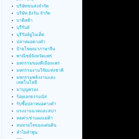
บริษัทขนส่งจำกัด
บริษัท ยังวัน จำกัด
บาติสต้า
บุรีรัมย์
บุรีรัมย์ยูไนเต็ด
ปลาหมอคางดำ
ป้ายโฆษณาภาษาจีน
พาณิชย์จังหวัดแพร่
มหกรรมของดีเมืองแพร่
มหกรรมงานวิจัยแห่งชาติ
มหกรรมพลังงานและ
เทคโนโลยี
มาบุญครอง
ร้อยเอกธรรมนัส
รับซื้อปลาหมอคางดำ
แรงงานนวดและสปา
ลดค่าเช่าแผงแม่ค้า
ลมหายใจของแผ่นดิน
ลำไยลำพูน