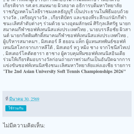
เกียรติจาก รศ.ดร.สมหมาย ผิวสอาด อธิการบดีมหาวิทยาลัย
ราชภัฏเทคโนโลยีราชมงคลธัญบุรี เป็นประธานในพิธีมอบถ้วย
รางวัล , เหรียญรางวัล , เกียรติบัตร และของที่ระลึกแก่นักกีฬา
ชนะเลิศลำดับต่างๆ ร่วมด้วย นางอุดมลักษณ์ ศิริกุลเลิศรัฐ นายก
สมาคมกีฬาซอฟท์เทนนิสแห่งประเทศไทย , นายบรรลือชัย ผิวสา
นต์ นายกกิตติมศักดิ์สมาคมกีฬาซอฟท์เทนนิสแห่งประเทศไทย ,
ผู้บริหารสมาคมฯ , มิสเตอร์ ลี ฮยอน แท็ก ผู้แทนสหพันธ์ซอฟท์
เทนนิสโลกจากเกาหลีใต้ , มิสเตอร์ หวู หมิง ชาง จากไชนีสไทเป
, มิสเตอร์โคดัดฮารา ฮาชาง ผู้ควบคุมทีมซอฟท์เทนนิสอินเดีย
ร่วมให้เกียรติมอบรางวัลก่อนถ่ายภาพร่วมกันเป็นอันปิดฉากการ
แข่งขันซอฟท์เทนนิสชิงชนะเลิศมหาวิทยาลัยแห่งเอเชีย รายการ
The 2nd Asian University Soft Tennis Championships 2026"
"
ที่
มีนาคม 30, 2569
ใช้ร่วมกัน
ไม่มีความคิดเห็น: