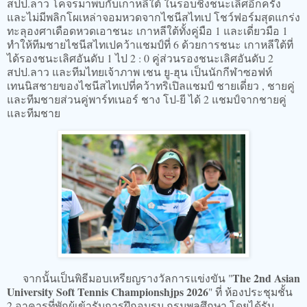
สปป.ลาว โคจรมาพบกับเกาหลีใต้ ในรอบชิงชนะเลิศอีกครั้ง
และไม่มีพลิกโผเหล่าจอมหวดจากไชนีสไทเป โชว์ฟอร์มสุดแกร่ง
ทะลุองศาเดือดหวดเอาชนะ เกาหลีใต้ทั้งคู่มือ 1 และเดี่ยวมือ 1
ทำให้ทีมชายไชนีสไทเปคว้าแชมป์ที่ 6 ด้วยการชนะ เกาหลีใต้ที่
ได้รองชนะเลิศอันดับ 1 ไป 2 : 0 คู่ส่วนรองชนะเลิศอันดับ 2
สปป.ลาว และทีมไทยเจ้าภาพ เชน ยู-ฮุน เป็นนักกีฬาซอฟท์
เทนนิสชายของไชนีสไทเปที่คว้าทริเปิลแชมป์ ชายเดี่ยว , ชายคู่
และทีมชายส่วนคู่พาร์ทเนอร์ ชาง โป-ยี ได้ 2 แชมป์จากชายคู่
และทีมชาย
The
2nd Asian
จากนั้นเป็นพิธีมอบเหรียญรางวัลการแข่งขัน "
University Soft Tennis Championshjps 2026
" ที่ ห้องประชุมชั้น
2 อาคารที่พักผู้เข้ารับการฝึกอบรม กรมพลศึกษา โดยได้รับ