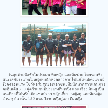
วันสุดท้ายชิงชัยในประเภททีมหญิง และทีมชาย โดยรอบชิง
ชนะเลิศประเภททีมหญิงทีมนักหวดสาวจากไชนีสไทเปเต็งแชมป์
ยังคงร้อนแรง โชว์ฟอร์มสุดยอดเอาชนะทีมนัดหวดสาวแดนภาร
ตะอินเดีย 3 : 0 คู่คว้าแชมป์ประเภททีมหญิง และ เจียง มิน-ยู เป็น
คนเดียวที่ได้ทริปเปิลแชมป์จาก หญิงเดี่ยว , หญิงคู่ และทีมหญิง
ส่วน ซู ยัน-เซ็น ได้ 2 แชมป์จากหญิงคู่และทีมหญิง