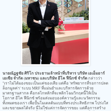
นายณัฏฐชัย ศิริโก ประธานเจ้าหน้าที่บริหาร บริษัท เอเอ็มอาร์
เอเซีย จำกัด (มหาชน) และบริษัท อีโค ฟีนิกซ์ จำกัด
กล่าวว่า
"เราไม่ได้มองขยะเป็นแค่ของเสีย แต่คือ 'ทรัพยากรที่รอการปลด
ล็อกมูลค่า' ระบบ MRF ที่แม่นยำและบริหารจัดการด้วย
มาตรฐานสากล คือกลไกหลักที่จะพลิกโฉมวิกฤตนี้ให้เป็น
โอกาส อีโค ฟีนิกซ์ พร้อมส่งมอบองค์ความรู้และนวัตกรรม
ทั้งหมดของเรา เพื่อปั้นโมเดลต้นแบบที่ทรงประสิทธิภาพ โปร่งใส
และขยายผลได้จริง นี่ไม่ใช่แค่การจัดการขยะ แต่คือการสร้าง