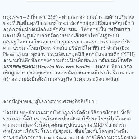
กรุงเทพฯ – 5 มีนาคม 2569 - ท่ามกลางความท้าทายด้านปริมาณ
ขยะที่เพิ่มขึ้นทุกปี ประเทศไทยกำลังก้าวสู่จุดเปลี่ยนสำคัญ เมื่อ 3
ขยะ
ทรัพยากร
องค์กรชั้นนำจับมือกันผลักดัน “
” ให้กลายเป็น “
”
และเปลี่ยนรูปแบบการจัดการของเสียของไทยไปสู่ระบบ
เศรษฐกิจหมุนเวียนอย่างเป็นรูปธรรมและครบวงจร กลุ่มบริษัท
ดาว ประเทศไทย (Dow) ร่วมกับ บริษัท อีโค ฟีนิกซ์ จำกัด (Eco
Phoenix) และอุตสาหกรรมพัฒนามูลนิธิ สถาบันพลาสติก (PITH)
ลงนามบันทึกข้อตกลงความร่วมมือเพื่อพัฒนา “
ต้นแบบโรงคัด
แยกขยะชุมชน (Material Recovery Facility – MRF)
” ที่สามารถ
เพิ่มมูลค่าขยะด้วยกระบวนการคัดแยกอย่างมีประสิทธิภาพ และ
สร้างความยั่งยืนทั้งด้านเศรษฐกิจ สังคม และสิ่งแวดล้อม
จากปัญหาขยะ สู่โอกาสทางเศรษฐกิจสีเขียว:
ปัจจุบัน ขยะจำนวนมากยังคงถูกกำจัดด้วยวิธีการฝังกลบ ทั้งที่
ขยะเหล่านี้มีศักยภาพในการนำกลับมาใช้ประโยชน์ได้อีกมาก
ความร่วมมือครั้งนี้จึงมุ่งศึกษารูปแบบธุรกิจ MRF ที่สามารถ
ดำเนินงานได้จริง ในระดับชุมชน เชื่อมโยงกับโครงสร้างพื้น
ฐานของโครงการ Smart Recycling Hub ภายใต้ความร่วมมือของ