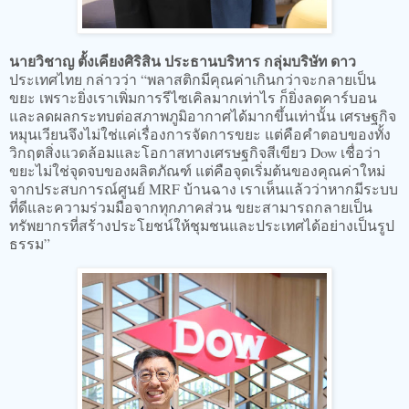
นายวิชาญ ตั้งเคียงศิริสิน ประธานบริหาร กลุ่มบริษัท ดาว
ประเทศไทย กล่าวว่า “พลาสติกมีคุณค่าเกินกว่าจะกลายเป็น
ขยะ เพราะยิ่งเราเพิ่มการรีไซเคิลมากเท่าไร ก็ยิ่งลดคาร์บอน
และลดผลกระทบต่อสภาพภูมิอากาศได้มากขึ้นเท่านั้น เศรษฐกิจ
หมุนเวียนจึงไม่ใช่แค่เรื่องการจัดการขยะ แต่คือคำตอบของทั้ง
วิกฤตสิ่งแวดล้อมและโอกาสทางเศรษฐกิจสีเขียว Dow เชื่อว่า
ขยะไม่ใช่จุดจบของผลิตภัณฑ์ แต่คือจุดเริ่มต้นของคุณค่าใหม่
จากประสบการณ์ศูนย์ MRF บ้านฉาง เราเห็นแล้วว่าหากมีระบบ
ที่ดีและความร่วมมือจากทุกภาคส่วน ขยะสามารถกลายเป็น
ทรัพยากรที่สร้างประโยชน์ให้ชุมชนและประเทศได้อย่างเป็นรูป
ธรรม”