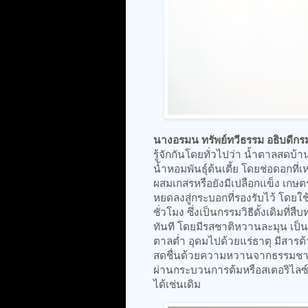
นางอรมน ทรัพย์ทวีธรรม อธิบดีก
รู้จักกันโดยทั่วไปว่า น้ำตาลสดบ้า
น้ำหอมพันธุ์ต้นเตี้ย โดยช่อดอกที่
ผสมเกสรหรือยังมีเปลือกแข็ง เกษต
หยดลงสู่กระบอกที่รองรับไว้ โดยใ
ชั่วโมง ซึ่งเป็นกรรมวิธีดั้งเดิมท
ทันที โดยมีรสชาติหวานละมุน เป็นเ
ตาลต่ำ อุดมไปด้วยแร่ธาตุ มีสาร
สดชื่นด้วยความหวานจากธรรมชาติ จ
ผ่านกระบวนการต้มหรือสเตอริไลซ
ได้เช่นเดิม