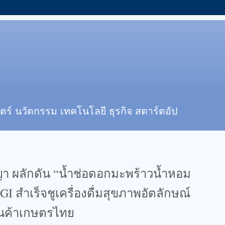
ตร์ นวัตกรรม เทคโนโลยี ธุรกิจ สตาร์ตอัป
า ผลักดัน “น้ำช่อดอกมะพร้าวน้ำหอม
 GI สำเร็จชูเครื่องดื่มสุขภาพอัตลักษณ์
สินค้าเกษตรไทย