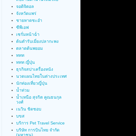
จอดิจิตอล
จังหวัดแพร่
ชายหาดชะอำ
ซีพีเอฟ
เซรั่มหน้าฉ่ำ
ต้นตำรับเมี่ยงปลากะพง
ตลาดต้นพยอม
ททท
ททท ญี่ปุ่น
ธุรกิจสปาเครื่องหนัง
นวดแผนไทยในต่างประเทศ
นักท่องเที่ยวญี่ปุ่น
น้ำท่วม
น้ำเหนือ สุจริต คูณธนกุล
วงศ์
เนวิน ชิดชอบ
บขส
บริการ Pet Travel Service
บริษัท การบินไทย จำกัด
(มหาชน)