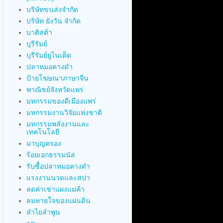
บริษัทขนส่งจำกัด
บริษัท ยังวัน จำกัด
บาติสต้า
บุรีรัมย์
บุรีรัมย์ยูไนเต็ด
ปลาหมอคางดำ
ป้ายโฆษณาภาษาจีน
พาณิชย์จังหวัดแพร่
มหกรรมของดีเมืองแพร่
มหกรรมงานวิจัยแห่งชาติ
มหกรรมพลังงานและ
เทคโนโลยี
มาบุญครอง
ร้อยเอกธรรมนัส
รับซื้อปลาหมอคางดำ
แรงงานนวดและสปา
ลดค่าเช่าแผงแม่ค้า
ลมหายใจของแผ่นดิน
ลำไยลำพูน