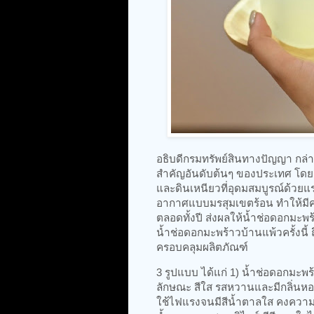
อธิบดีกรมทรัพย์สินทางปัญญา กล่าว
สำคัญอันดับต้นๆ ของประเทศ โดยเ
และดินเหนียวที่อุดมสมบูรณ์ด้วยแร
อากาศแบบมรสุมเขตร้อน ทำให้มีค
ตลอดทั้งปี ส่งผลให้น้ำช่อดอกมะ
น้ำช่อดอกมะพร้าวบ้านแพ้วครั้งนี้
ครอบคลุมผลิตภัณฑ์
3 รูปแบบ ได้แก่ 1) น้ำช่อดอกมะพ
ลักษณะ สีใส รสหวานและมีกลิ่นหอ
ใช้ไฟแรงจนมีสีน้ำตาลใส คงความ