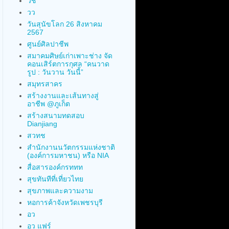
วช
วว
วันสุนัขโลก 26 สิงหาคม
2567
ศูนย์ศิลปาชีพ
สมาคมศิษย์เก่าเพาะช่าง จัด
คอนเสิร์ตการกุศล “คนวาด
รูป : วันวาน วันนี้”
สมุทรสาคร
สร้างงานและเส้นทางสู่
อาชีพ @ภูเก็ต
สร้างสนามทดสอบ
Dianjiang
สวทช
สำนักงานนวัตกรรมแห่งชาติ
(องค์การมหาชน) หรือ NIA
สื่อสารองค์กรททท
สุขทันทีที่เที่ยวไทย
สุขภาพและความงาม
หอการค้าจังหวัดเพชรบุรี
อว
อว แฟร์