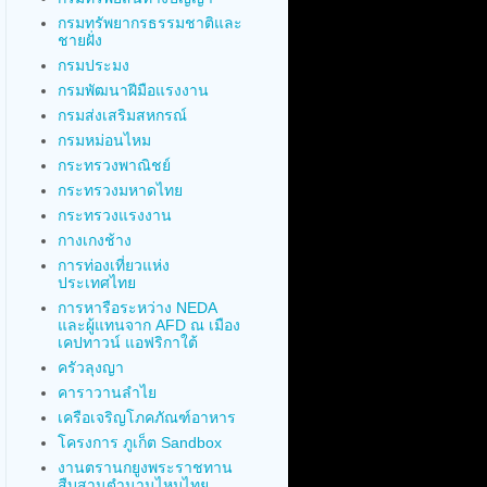
กรมทรัพยากรธรรมชาติและ
ชายฝั่ง
กรมประมง
กรมพัฒนาฝีมือแรงงาน
กรมส่งเสริมสหกรณ์
กรมหม่อนไหม
กระทรวงพาณิชย์
กระทรวงมหาดไทย
กระทรวงแรงงาน
กางเกงช้าง
การท่องเที่ยวแห่ง
ประเทศไทย
การหารือระหว่าง NEDA
และผู้แทนจาก AFD ณ เมือง
เคปทาวน์ แอฟริกาใต้
ครัวลุงญา
คาราวานลำไย
เครือเจริญโภคภัณฑ์อาหาร
โครงการ ภูเก็ต Sandbox
งานตรานกยูงพระราชทาน
สืบสานตำนานไหมไทย