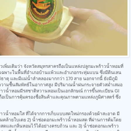
เพิ่มเติมว่า จังหวัดสมุทรสาครถือเป็นแหล่งปลูกมะพร้าวน้ำหอมที่
ฉพาะในพื้นที่อำเภอบ้านแพ้วและอำเภอกระทุ่มแบน ซึ่งมีดินเลน
่ธาตุ และมีแม่น้ำลำคลองมากกว่า 170 สาย นอกจากนี้ ยังมีภูมิ
วามชื้นสัมพัทธ์ในอากาศสูง มีปริมาณน้ำฝนกระจายตัวสม่ำเสมอ
พร้าวน้ำหอมมีรสชาติหวานหอมเป็นเอกลักษณ์ การขึ้นทะเบียน GI
 ถือเป็นการคุ้มครองชื่อสินค้าและคุณภาพตามแหล่งภูมิศาสตร์ ซึ่ง
ร้าวน้ำหอมใส ที่ได้จากการเก็บแบบสดใหม่กรองด้วยผ้าสะอาด มี
มคล้ายใบเตย 2) น้ำช่อดอกมะพร้าวน้ำหอมสด ที่ผ่านการต้มโดย
สดและกลิ่นหอมไว้ได้อย่างครบถ้วน และ 3) น้ำช่อดอกมะพร้าว