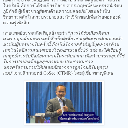
ในครั้งนี้ คือการได้รับเกียรติจาก ศ.ดร.กฤษณ์ธนะทรรศน์ รัตน
ภูมิภักดี ผู้เชี่ยวชาญพิเศษด้านความปลอดภัยไซเบอร์ เป็น
วิทยากรหลักในการบรรยายและนำเวิร์กชอปเพื่อถ่ายทอดองค์
ความรู้เชิงลึก
​นายแพทย์ธรรมสถิต พิบูลย์ เผยว่า “
การได้รับเกียรติจาก
ศ.ดร.กฤษณ์ธนะทรรศน์ ซึ่งเป็นผู้เชี่ยวชาญพิเศษระดับแถวหน้า
มาเป็นผู้บรรยายในครั้งนี้ ถือเป็นโอกาสสำคัญที่บุคลากรด้าน
เทคโนโลยีสารสนเทศของโรงพยาบาลทั้ง 25 แห่ง จะได้เรียนรู้
กลยุทธ์การรับมือภัยคุกคามในระดับสากล เพื่อนำมาประยุกต์ใช้
ในการปกป้องข้อมูลสุขภาพของประชาชนชาว
นครศรีธรรมราชให้ปลอดภัยจากการถูกโจมตีในทุกรูป
แบบ
”เจาะลึกกลยุทธ์ GoSec (CTMR) โดยผู้เชี่ยวชาญพิเศษ