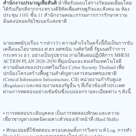
สำนักงานปรมาณูเพื่อสันติ
นำทีมรับมอบโล่รางวัลยอดเยี่ยมโดย
ได้รับเกียรติจากกระทรวงดิจิทัลเพื่อเศรษฐกิจและสังคม ณ ห้อง
ประชุม 1101 ชั้น 11 สำนักงานคณะกรรมการการรักษาความ
มั่นคงปลอดภัยไซเบอร์แห่งชาติ
นายแพทย์รุ่งเรือง ฯ กล่าวว่า ความสำเร็จในครั้งนี้ถือเป็นการขับ
เคลื่อนนโยบายของ ศ.ดร.ยศชนัน วงศ์สวัสดิ์ รัฐมนตรีว่าการ
กระทรวง อว. อย่างเป็นรูปธรรม ภายใต้แผนปฏิบัติการ MHESI
ACTION PLAN 2026-2030 ที่มุ่งเน้นและส่งเสริมเทคโนโลยี
ความมั่นคงของประเทศในเรื่อง Cyber Security Thailand เพื่อ
ปกป้องโครงสร้างพื้นฐานสำคัญทางสารสนเทศของชาติ
(Critical Information Infrastructure, CII) หน่วยงานกำกับดูแล
(Regulator) และหน่วยงานของรัฐอื่น ๆ ที่เกี่ยวข้องทั่วประเทศ
ผ่านการทดสอบอย่างเข้มข้นซึ่งแบ่งออกรายละเอียดต่าง ๆ ดังนี้
• การทดสอบระดับบุคคล เป็นการทดสอบทักษะและความ
เชี่ยวชาญทางเทคนิคเฉพาะตัวของเจ้าหน้าที่ (Hard Skills)
• ทักษะย่อยที่ใช้ทดสอบ ครอบคลุมทั้งการวิเคราะห์ Log, การทำ
Digital Forensics และการอุดช่องโหว่ (Vulnerability