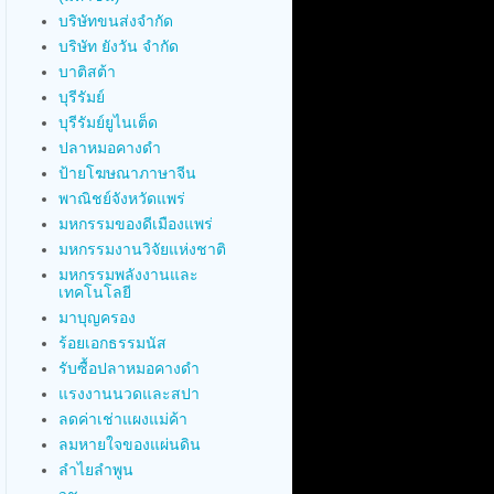
บริษัทขนส่งจำกัด
บริษัท ยังวัน จำกัด
บาติสต้า
บุรีรัมย์
บุรีรัมย์ยูไนเต็ด
ปลาหมอคางดำ
ป้ายโฆษณาภาษาจีน
พาณิชย์จังหวัดแพร่
มหกรรมของดีเมืองแพร่
มหกรรมงานวิจัยแห่งชาติ
มหกรรมพลังงานและ
เทคโนโลยี
มาบุญครอง
ร้อยเอกธรรมนัส
รับซื้อปลาหมอคางดำ
แรงงานนวดและสปา
ลดค่าเช่าแผงแม่ค้า
ลมหายใจของแผ่นดิน
ลำไยลำพูน