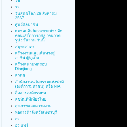
วช
วว
วันสุนัขโลก 26 สิงหาคม
2567
ศูนย์ศิลปาชีพ
สมาคมศิษย์เก่าเพาะช่าง จัด
คอนเสิร์ตการกุศล “คนวาด
รูป : วันวาน วันนี้”
สมุทรสาคร
สร้างงานและเส้นทางสู่
อาชีพ @ภูเก็ต
สร้างสนามทดสอบ
Dianjiang
สวทช
สำนักงานนวัตกรรมแห่งชาติ
(องค์การมหาชน) หรือ NIA
สื่อสารองค์กรททท
สุขทันทีที่เที่ยวไทย
สุขภาพและความงาม
หอการค้าจังหวัดเพชรบุรี
อว
อว แฟร์