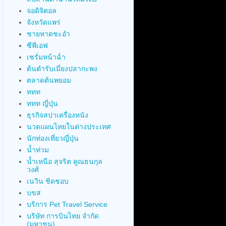
จอดิจิตอล
จังหวัดแพร่
ชายหาดชะอำ
ซีพีเอฟ
เซรั่มหน้าฉ่ำ
ต้นตำรับเมี่ยงปลากะพง
ตลาดต้นพยอม
ททท
ททท ญี่ปุ่น
ธุรกิจสปาเครื่องหนัง
นวดแผนไทยในต่างประเทศ
นักท่องเที่ยวญี่ปุ่น
น้ำท่วม
น้ำเหนือ สุจริต คูณธนกุล
วงศ์
เนวิน ชิดชอบ
บขส
บริการ Pet Travel Service
บริษัท การบินไทย จำกัด
(มหาชน)