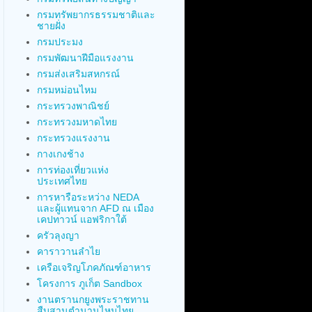
กรมทรัพยากรธรรมชาติและ
ชายฝั่ง
กรมประมง
กรมพัฒนาฝีมือแรงงาน
กรมส่งเสริมสหกรณ์
กรมหม่อนไหม
กระทรวงพาณิชย์
กระทรวงมหาดไทย
กระทรวงแรงงาน
กางเกงช้าง
การท่องเที่ยวแห่ง
ประเทศไทย
การหารือระหว่าง NEDA
และผู้แทนจาก AFD ณ เมือง
เคปทาวน์ แอฟริกาใต้
ครัวลุงญา
คาราวานลำไย
เครือเจริญโภคภัณฑ์อาหาร
โครงการ ภูเก็ต Sandbox
งานตรานกยูงพระราชทาน
สืบสานตำนานไหมไทย