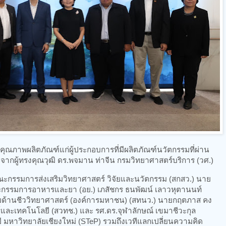
พผลิตภัณฑ์แก่ผู้ประกอบการที่มีผลิตภัณฑ์นวัตกรรมที่ผ่าน
กผู้ทรงคุณวุฒิ ดร.พจมาน ท่าจีน กรมวิทยาศาสตร์บริการ (วศ.)
ะกรรมการส่งเสริมวิทยาศาสตร์ วิจัยและนวัตกรรม (สกสว.) นาย
รมการอาหารและยา (อย.) เภสัชกร ธนพัฒน์ เลาวหุตานนท์
ด้านชีววิทยาศาสตร์ (องค์การมหาชน) (สทนว.) นายกฤตภาส คง
และเทคโนโลยี (สวทช.) และ รศ.ดร.จุฬาลักษณ์ เขมาชีวะกุล
มหาวิทยาลัยเชียงใหม่ (STeP) รวมถึงเวทีแลกเปลี่ยนความคิด