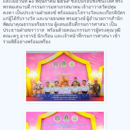
และเมื่อวันที่ ๑๐ พฤษภาคม ๒๕๖๙ ซึ่งเป็นรอบชิงชนะเลิศ พระ
พรหมเสนาบดี กรรมการมหาเถรสมาคม เจ้าอาวาสวัดปทุม
คงคา เป็นประธานฝ่ายสงฆ์ พร้อมมอบโล่รางวัลและเกียรติบัตร
แก่ผู้ได้รับรางวัล และนายธนพล พรมสุวงษ์ ผู้อำนวยการสำนัก
พัฒนาคุณธรรมจริยธรรม ผู้แทนอธิบดีกรมการศาสนา เป็น
ประธานฝ่ายฆราวาส พร้อมด้วยคณะกรรมการผู้ทรงคุณวุฒิ
คณะครู อาจารย์ นักเรียน และเจ้าหน้าที่กรมการศาสนา เข้า
ร่วมพิธีอย่างพร้อมเพรียง