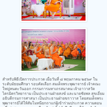
สำหรับพิธีเปิดการประกวด เมื่อวันที่ ๘ พฤษภาคม ๒๕๖๙ ใน
ระดับมัธยมศึกษา รอบคัดเลือก สมเด็จพระพุฒาจารย์ เจ้าคณะ
ใหญ่หนตะวันออก กรรมการมหาเถรสมาคม เจ้าอาวาสวัด
ไตรมิตรวิทยาราม เป็นประธานฝ่ายสงฆ์ และนายชัยพล สุขเอี่ยม
อธิบดีกรมการศาสนา เป็นประธานฝ่ายฆราวาส โดยสมเด็จพระ
พุฒาจารย์ได้ให้สัมโมทนียกถาแก่ผู้เข้าร่วมประกวด ความตอน