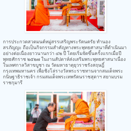
การประกวดสวดมนต์หมู่สรรเสริญพระรัตนตรัย ทำนอง
สรภัญญะ ถือเป็นกิจกรรมสำคัญทางพระพุทธศาสนาที่ดำเนินมา
อย่างต่อเนื่องยาวนานกว่า ๔๒ ปี โดยเริ่มจัดขึ้นครั้งแรกเมื่อปี
พุทธศักราช ๒๕๒๗ ในงานสัปดาห์ส่งเสริมพระพุทธศาสนาเนื่อง
ในเทศกาลวิสาขบูชา ณ วัดมหาธาตุยุวราชรังสฤษฎิ์
กรุงเทพมหานคร เพื่อชิงโล่รางวัลพระราชทานจากสมเด็จพระ
กนิษฐาธิราชเจ้า กรมสมเด็จพระเทพรัตนราชสุดาฯ สยามบรม
ราชกุมารี