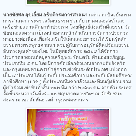
นายชัยพล สุขเอี่ยม อธิบดีกรมการศาสนา
กล่าวว่า ปัจจุบันกรม
การศาสนา กระทรวงวัฒนธรรม ร่วมกับ ภาคคณะสงฆ์ และ
เครือข่ายสถานศึกษาทั่วประเทศ โดยมีศูนย์ส่งเสริมศีลธรรม วัด
ชัยชนะสงคราม เป็นหน่วยงานหลักดำเนินการจัดการประกวด
มาอย่างต่อเนื่อง เพื่อส่งเสริมให้เด็กและเยาวชนได้เรียนรู้หลัก
ธรรมทางพระพุทธศาสนา ควบคู่กับการอนุรักษ์ศิลปวัฒนธรรม
อันทรงคุณค่าของไทย ในปีพุทธศักราช ๒๕๖๙ ได้จัดการ
ประกวดสวดมนต์หมู่สรรเสริญพระรัตนตรัย ทำนองสรภัญญะ
ประเภททีม ๕ คน โดยมีการคัดเลือกตัวแทนจากระดับจังหวัด
และกรุงเทพมหานครเข้าสู่การแข่งขันระดับประเทศ แบ่งออก
เป็น ๔ ประเภท ได้แก่ ระดับประถมศึกษา และระดับมัธยมศึกษา/
อาชีวศึกษา (ปวช.) ทั้งประเภททีมชายล้วนและทีมหญิงล้วน รวม
ผู้เข้าร่วมแข่งขันทั้งสิ้น ๓๑๒ ทีม กว่า ๒,๘๐๐ คน จากทั่วประเทศ
จัดขึ้นระหว่างวันที่ ๘ – ๑๐ พฤษภาคม ๒๕๖๙ ณ วัดชัยชนะ
สงคราม เขตสัมพันธวงศ์ กรุงเทพมหานคร