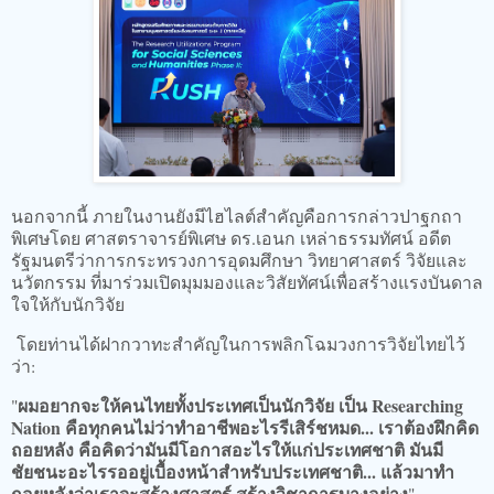
นอกจากนี้ ภายในงานยังมีไฮไลต์สำคัญคือการกล่าวปาฐกถา
พิเศษโดย ศาสตราจารย์พิเศษ ดร.เอนก เหล่าธรรมทัศน์ อดีต
รัฐมนตรีว่าการกระทรวงการอุดมศึกษา วิทยาศาสตร์ วิจัยและ
นวัตกรรม ที่มาร่วมเปิดมุมมองและวิสัยทัศน์เพื่อสร้างแรงบันดาล
ใจให้กับนักวิจัย
โดยท่านได้ฝากวาทะสำคัญในการพลิกโฉมวงการวิจัยไทยไว้
ว่า:
ผมอยากจะให้คนไทยทั้งประเทศเป็นนักวิจัย เป็น Researching
"
Nation คือทุกคนไม่ว่าทำอาชีพอะไรรีเสิร์ชหมด... เราต้องฝึกคิด
ถอยหลัง คือคิดว่ามันมีโอกาสอะไรให้แก่ประเทศชาติ มันมี
ชัยชนะอะไรรออยู่เบื้องหน้าสำหรับประเทศชาติ... แล้วมาทำ
ถอยหลังว่าเราจะสร้างศาสตร์ สร้างวิชาการบางอย่าง
"