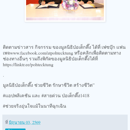
ติดตามข่าวสาร กิจกรรม ของมูลนิธิป่อเต็กตึ๊ง ได้ที่ เฟซบุ๊ก แฟน
เพจwww.facebook.com/atpohtecktung หรือคลิกเพื่อติดตามทาง
ช่องทางอื่นๆ รวมถึงพิกัดของมูลนิธิป่อเต็กตึ๊งได้ที่
https://linktr.ee/pohtecktung
.
มูลนิธิป่อเต็กตึ๊ง ช่วยชีวิต รักษาชีวิต สร้างชีวิต”
#แอปพลิเคชัน และ #สายด่วน ป่อเต็กตึ๊ง1418
#ช่วยจริงอุ่นใจแม้ในนาทีฉุกเฉิน
ที่
มิถุนายน 03, 2569