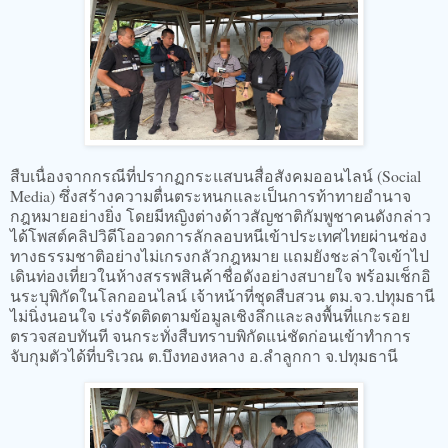
สืบเนื่องจากกรณีที่ปรากฏกระแสบนสื่อสังคมออนไลน์ (Social
Media) ซึ่งสร้างความตื่นตระหนกและเป็นการท้าทายอำนาจ
กฎหมายอย่างยิ่ง โดยมีหญิงต่างด้าวสัญชาติกัมพูชาคนดังกล่าว
ได้โพสต์คลิปวิดีโออวดการลักลอบหนีเข้าประเทศไทยผ่านช่อง
ทางธรรมชาติอย่างไม่เกรงกลัวกฎหมาย แถมยังชะล่าใจเข้าไป
เดินท่องเที่ยวในห้างสรรพสินค้าชื่อดังอย่างสบายใจ พร้อมเช็กอิ
นระบุพิกัดในโลกออนไลน์ เจ้าหน้าที่ชุดสืบสวน ตม.จว.ปทุมธานี
ไม่นิ่งนอนใจ เร่งรัดติดตามข้อมูลเชิงลึกและลงพื้นที่แกะรอย
ตรวจสอบทันที จนกระทั่งสืบทราบพิกัดแน่ชัดก่อนเข้าทำการ
จับกุมตัวได้ที่บริเวณ ต.บึงทองหลาง อ.ลำลูกกา จ.ปทุมธานี