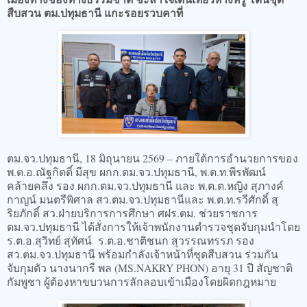
สืบสวน ตม.ปทุมธานี แกะรอยรวบคาที่
ตม.จว.ปทุมธานี, 18 มิถุนายน 2569 – ภายใต้การอำนวยการของ
พ.ต.อ.ณัฐกิตติ์ มีสุข ผกก.ตม.จว.ปทุมธานี, พ.ต.ท.พีรพัฒน์
คล้ายคลึง รอง ผกก.ตม.จว.ปทุมธานี และ พ.ต.ต.หญิง สุภางค์
กาญน์ มนตรีพิศาล สว.ตม.จว.ปทุมธานีและ พ.ต.ท.รวีศักดิ์ สุ
ริยภักดิ์ สว.ฝ่ายบริการการศึกษา ศฝร.ตม. ช่วยราชการ
ตม.จว.ปทุมธานี ได้สั่งการให้เจ้าพนักงานตำรวจชุดจับกุมนำโดย
ร.ต.อ.สุวิทย์ สุทัศน์ ร.ต.อ.ชาติชนก สุวรรณทรรภ รอง
สว.ตม.จว.ปทุมธานี พร้อมกำลังเจ้าหน้าที่ชุดสืบสวน ร่วมกัน
จับกุมตัว นางนากรี พล (MS.NAKRY PHON) อายุ 31 ปี สัญชาติ
กัมพูชา ผู้ต้องหาขบวนการลักลอบเข้าเมืองโดยผิดกฎหมาย