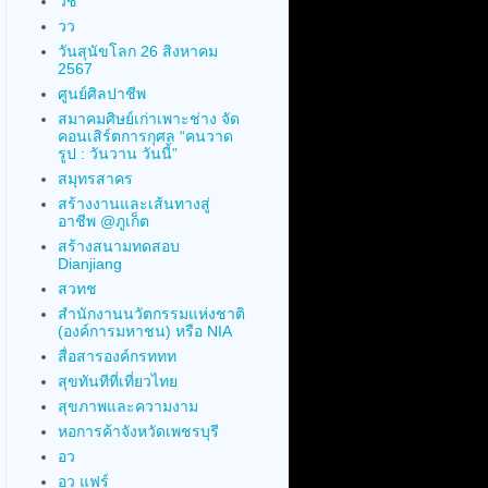
วช
วว
วันสุนัขโลก 26 สิงหาคม
2567
ศูนย์ศิลปาชีพ
สมาคมศิษย์เก่าเพาะช่าง จัด
คอนเสิร์ตการกุศล “คนวาด
รูป : วันวาน วันนี้”
สมุทรสาคร
สร้างงานและเส้นทางสู่
อาชีพ @ภูเก็ต
สร้างสนามทดสอบ
Dianjiang
สวทช
สำนักงานนวัตกรรมแห่งชาติ
(องค์การมหาชน) หรือ NIA
สื่อสารองค์กรททท
สุขทันทีที่เที่ยวไทย
สุขภาพและความงาม
หอการค้าจังหวัดเพชรบุรี
อว
อว แฟร์