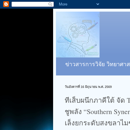
ข่าวสารการวิจัย วิทยาศาส
วันอังคารที่ 16 มิถุนายน พ.ศ. 2569
ทีเส็บผนึกภาคีใต้ จัด
ชูพลัง “Southern Syn
เล็งยกระดับสงขลาไมซ์ซ