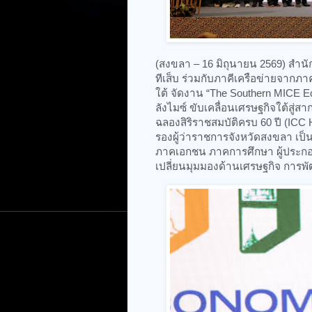
(สงขลา – 16 มิถุนายน 2569) สำน
ทีเส็บ ร่วมกับภาคีเครือข่ายจาก
ใต้ จัดงาน “The Southern MICE 
ลังไมซ์ ขับเคลื่อนเศรษฐกิจใต้สู่
ฉลองสิริราชสมบัติครบ 60 ปี (ICC
รองผู้ว่าราชการจังหวัดสงขลา เป็
ภาคเอกชน ภาคการศึกษา ผู้ประกอบ
เปลี่ยนมุมมองด้านเศรษฐกิจ การ