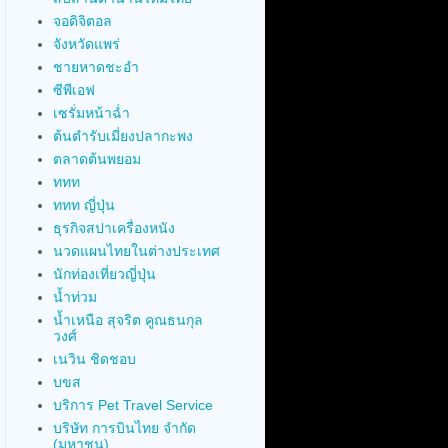
จอดิจิตอล
จังหวัดแพร่
ชายหาดชะอำ
ซีพีเอฟ
เซรั่มหน้าฉ่ำ
ต้นตำรับเมี่ยงปลากะพง
ตลาดต้นพยอม
ททท
ททท ญี่ปุ่น
ธุรกิจสปาเครื่องหนัง
นวดแผนไทยในต่างประเทศ
นักท่องเที่ยวญี่ปุ่น
น้ำท่วม
น้ำเหนือ สุจริต คูณธนกุล
วงศ์
เนวิน ชิดชอบ
บขส
บริการ Pet Travel Service
บริษัท การบินไทย จำกัด
(มหาชน)