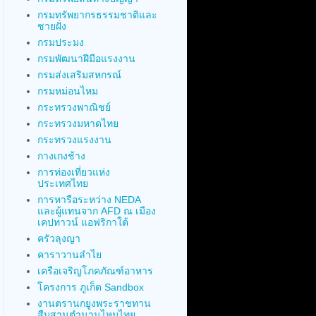
กรมทรัพยากรธรรมชาติและ
ชายฝั่ง
กรมประมง
กรมพัฒนาฝีมือแรงงาน
กรมส่งเสริมสหกรณ์
กรมหม่อนไหม
กระทรวงพาณิชย์
กระทรวงมหาดไทย
กระทรวงแรงงาน
กางเกงช้าง
การท่องเที่ยวแห่ง
ประเทศไทย
การหารือระหว่าง NEDA
และผู้แทนจาก AFD ณ เมือง
เคปทาวน์ แอฟริกาใต้
ครัวลุงญา
คาราวานลำไย
เครือเจริญโภคภัณฑ์อาหาร
โครงการ ภูเก็ต Sandbox
งานตรานกยูงพระราชทาน
สืบสานตำนานไหมไทย