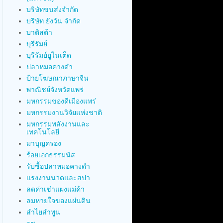
บริษัทขนส่งจำกัด
บริษัท ยังวัน จำกัด
บาติสต้า
บุรีรัมย์
บุรีรัมย์ยูไนเต็ด
ปลาหมอคางดำ
ป้ายโฆษณาภาษาจีน
พาณิชย์จังหวัดแพร่
มหกรรมของดีเมืองแพร่
มหกรรมงานวิจัยแห่งชาติ
มหกรรมพลังงานและ
เทคโนโลยี
มาบุญครอง
ร้อยเอกธรรมนัส
รับซื้อปลาหมอคางดำ
แรงงานนวดและสปา
ลดค่าเช่าแผงแม่ค้า
ลมหายใจของแผ่นดิน
ลำไยลำพูน