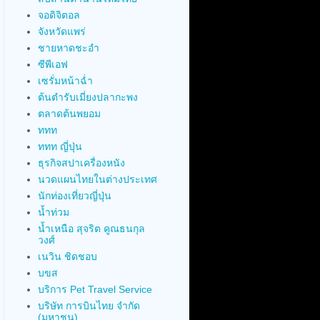
จอดิจิตอล
จังหวัดแพร่
ชายหาดชะอำ
ซีพีเอฟ
เซรั่มหน้าฉ่ำ
ต้นตำรับเมี่ยงปลากะพง
ตลาดต้นพยอม
ททท
ททท ญี่ปุ่น
ธุรกิจสปาเครื่องหนัง
นวดแผนไทยในต่างประเทศ
นักท่องเที่ยวญี่ปุ่น
น้ำท่วม
น้ำเหนือ สุจริต คูณธนกุล
วงศ์
เนวิน ชิดชอบ
บขส
บริการ Pet Travel Service
บริษัท การบินไทย จำกัด
(มหาชน)