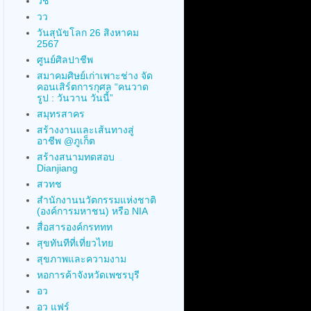
วช
วว
วันสุนัขโลก 26 สิงหาคม
2567
ศูนย์ศิลปาชีพ
สมาคมศิษย์เก่าเพาะช่าง จัด
คอนเสิร์ตการกุศล “คนวาด
รูป : วันวาน วันนี้”
สมุทรสาคร
สร้างงานและเส้นทางสู่
อาชีพ @ภูเก็ต
สร้างสนามทดสอบ
Dianjiang
สวทช
สำนักงานนวัตกรรมแห่งชาติ
(องค์การมหาชน) หรือ NIA
สื่อสารองค์กรททท
สุขทันทีที่เที่ยวไทย
สุขภาพและความงาม
หอการค้าจังหวัดเพชรบุรี
อว
อว แฟร์