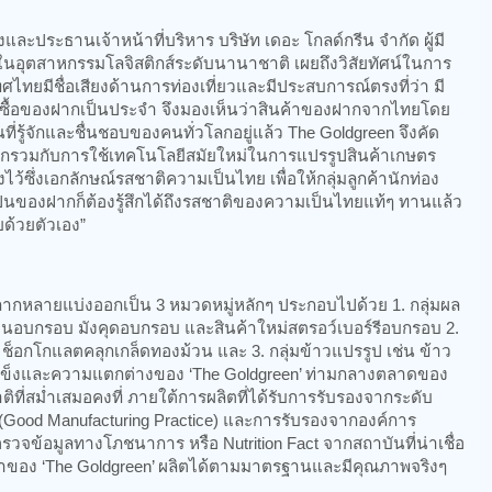
ั้งและประธานเจ้าหน้าที่บริหาร บริษัท เดอะ โกลด์กรีน จำกัด ผู้มี
อุตสาหกรรมโลจิสติกส์ระดับนานาชาติ เผยถึงวิสัยทัศน์ในการ
ะเทศไทยมีชื่อเสียงด้านการท่องเที่ยวและมีประสบการณ์ตรงที่ว่า มี
องซื้อของฝากเป็นประจำ จึงมองเห็นว่าสินค้าของฝากจากไทยโดย
่รู้จักและชื่นชอบของคนทั่วโลกอยู่แล้ว The Goldgreen จึงคัด
นวกรวมกับการใช้เทคโนโลยีสมัยใหม่ในการแปรรูปสินค้าเกษตร
งไว้ซึ่งเอกลักษณ์รสชาติความเป็นไทย เพื่อให้กลุ่มลูกค้านักท่อง
เป็นของฝากก็ต้องรู้สึกได้ถึงรสชาติของความเป็นไทยแท้ๆ ทานแล้ว
ด้วยตัวเอง”
าหลากหลายแบ่งออกเป็น 3 หมวดหมู่หลักๆ ประกอบไปด้วย 1. กลุ่มผล
รียนอบกรอบ มังคุดอบกรอบ และสินค้าใหม่สตรอว์เบอร์รีอบกรอบ 2.
้ ช็อกโกแลตคลุกเกล็ดทองม้วน และ 3. กลุ่มข้าวแปรรูป เช่น ข้าว
ดแข็งและความแตกต่างของ ‘The Goldgreen’ ท่ามกลางตลาดของ
ี่สม่ำเสมอคงที่ ภายใต้การผลิตที่ได้รับการรับรองจากระดับ
Good Manufacturing Practice) และการรับรองจากองค์การ
วจข้อมูลทางโภชนาการ หรือ Nutrition Fact จากสถาบันที่น่าเชื่อ
ินค้าของ ‘The Goldgreen’ ผลิตได้ตามมาตรฐานและมีคุณภาพจริงๆ