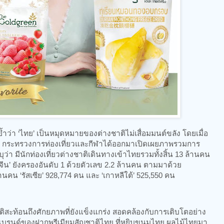
ย้ำว่า ‘ไทย’ เป็นหมุดหมายของต่างชาติไม่เสื่อมมนต์ขลัง โดยเมื่อ
 กระทรวงการท่องเที่ยวและกีฬาได้ออกมาเปิดเผยภาพรวมการ
บุว่า มีนักท่องเที่ยวต่างชาติเดินทางเข้าไทยรวมทั้งสิ้น 13 ล้านคน
‘จีน’ ยังครองอันดับ 1 ด้วยตัวเลข 2.2 ล้านคน ตามมาด้วย
ล้านคน ‘รัสเซีย’ 928,774 คน และ ‘เกาหลีใต้’ 525,550 คน
ติสะท้อนถึงศักยภาพที่ยังแข็งแกร่ง สอดคล้องกับการเติบโตอย่าง
 แบรนด์ของฝากพรีเมียมสัญชาติไทย ที่หยิบขนมไทย ผลไม้ไทยมา