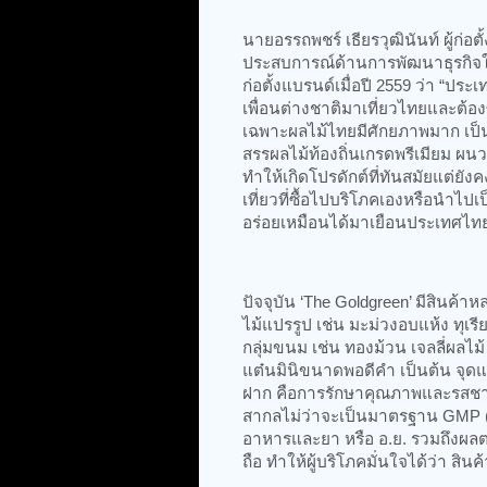
นายอรรถพชร์ เธียรวุฒินันท์ ผู้ก่อต
ประสบการณ์ด้านการพัฒนาธุรกิจใน
ก่อตั้งแบรนด์เมื่อปี 2559 ว่า “ปร
เพื่อนต่างชาติมาเที่ยวไทยและต้
เฉพาะผลไม้ไทยมีศักยภาพมาก เป็นที
สรรผลไม้ท้องถิ่นเกรดพรีเมียม ผ
ทำให้เกิดโปรดักต์ที่ทันสมัยแต่ยังค
เที่ยวที่ซื้อไปบริโภคเองหรือนำไป
อร่อยเหมือนได้มาเยือนประเทศไทย
ปัจจุบัน ‘The Goldgreen’ มีสินค้
ไม้แปรรูป เช่น มะม่วงอบแห้ง ทุเ
กลุ่มขนม เช่น ทองม้วน เจลลี่ผลไม
แต๋นมินิขนาดพอดีคำ เป็นต้น จุ
ฝาก คือการรักษาคุณภาพและรสชาติท
สากลไม่ว่าจะเป็นมาตรฐาน GMP (
อาหารและยา หรือ อ.ย. รวมถึงผลตร
ถือ ทำให้ผู้บริโภคมั่นใจได้ว่า ส