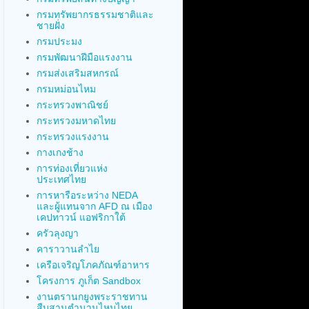
กรมทรัพยากรธรรมชาติและ
ชายฝั่ง
กรมประมง
กรมพัฒนาฝีมือแรงงาน
กรมส่งเสริมสหกรณ์
กรมหม่อนไหม
กระทรวงพาณิชย์
กระทรวงมหาดไทย
กระทรวงแรงงาน
กางเกงช้าง
การท่องเที่ยวแห่ง
ประเทศไทย
การหารือระหว่าง NEDA
และผู้แทนจาก AFD ณ เมือง
เคปทาวน์ แอฟริกาใต้
ครัวลุงญา
คาราวานลำไย
เครือเจริญโภคภัณฑ์อาหาร
โครงการ ภูเก็ต Sandbox
งานตรานกยูงพระราชทาน
สืบสานตำนานไหมไทย