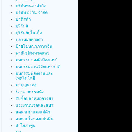
บริษัทขนส่งจำกัด
บริษัท ยังวัน จำกัด
บาติสต้า
บุรีรัมย์
บุรีรัมย์ยูไนเต็ด
ปลาหมอคางดำ
ป้ายโฆษณาภาษาจีน
พาณิชย์จังหวัดแพร่
มหกรรมของดีเมืองแพร่
มหกรรมงานวิจัยแห่งชาติ
มหกรรมพลังงานและ
เทคโนโลยี
มาบุญครอง
ร้อยเอกธรรมนัส
รับซื้อปลาหมอคางดำ
แรงงานนวดและสปา
ลดค่าเช่าแผงแม่ค้า
ลมหายใจของแผ่นดิน
ลำไยลำพูน