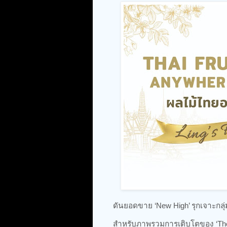
ดันยอดขาย ‘New High’ รุกเจาะกลุ
สำหรับภาพรวมการเติบโตของ ‘The G