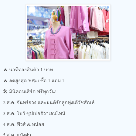
🔥 นาทีทองสินค้า 1 บาท
🔥 ลดสูงสุด 50% / ซื้อ 1 แถม 1
🎤 มินิคอนเสิร์ต ฟรีทุกวัน!
2 ส.ค. จันทร์จวง และมนต์รักลูกทุ่งเต้วัชสัณห์
3 ส.ค. โบว์ ซุปเปอร์วาเลนไทน์
4 ส.ค. ฟิวส์ & หน่อย
5 ส.ค. แป้งฝุ่น