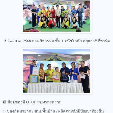
📍 2–6 ส.ค. 2568​ ลานกิจกรรม ชั้น 1 หน้าโลตัส อยุธยาซิตี้พาร์ค
🛍️ ช้อปของดี OTOP สมุทรสงคราม
✨ ของกินหายาก / ขนมพื้นบ้าน / ผลิตภัณฑ์ภูมิปัญญาท้องถิ่น