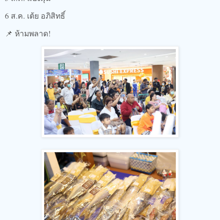
6 ส.ค. เต้ย อภิสิทธิ์
📌 ห้ามพลาด!