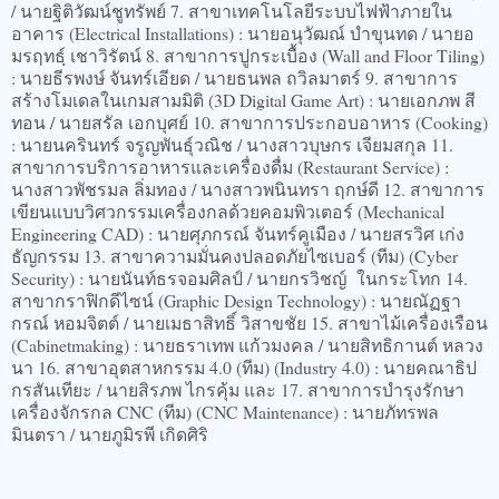
/ นายฐิติวัฒน์ชูทรัพย์ 7. สาขาเทคโนโลยีระบบไฟฟ้าภายใน
อาคาร (Electrical Installations) : นายอนุวัฒณ์ บำขุนทด / นายอ
มรฤทธฺ์ เชาวิรัตน์ 8. สาขาการปูกระเบื้อง (Wall and Floor Tiling)
: นายธีรพงษ์ จันทร์เอียด / นายธนพล ถวิลมาตร์ 9. สาขาการ
สร้างโมเดลในเกมสามมิติ (3D Digital Game Art) : นายเอกภพ สี
ทอน / นายสรัล เอกบุศย์ 10. สาขาการประกอบอาหาร (Cooking)
: นายนครินทร์ จรูญพันธุ์วณิช / นางสาวบุษกร เจียมสกุล 11.
สาขาการบริการอาหารและเครื่องดื่ม (Restaurant Service) :
นางสาวพัชรมล ลิ่มทอง / นางสาวพนินทรา ฤกษ์ดี 12. สาขาการ
เขียนแบบวิศวกรรมเครื่องกลด้วยคอมพิวเตอร์ (Mechanical
Engineering CAD) : นายศุภกรณ์ จันทร์คูเมือง / นายสรวิศ เก่ง
ธัญกรรม 13. สาขาความมั่นคงปลอดภัยไซเบอร์ (ทีม) (Cyber
Security) : นายนันท์ธรจอมศิลป์ / นายกรวิชญ์ ในกระโทก 14.
สาขากราฟิกดีไซน์ (Graphic Design Technology) : นายณัฏฐา
กรณ์ หอมจิตต์ / นายเมธาสิทธิ์ วิสาขชัย 15. สาขาไม้เครื่องเรือน
(Cabinetmaking) : นายธราเทพ แก้วมงคล / นายสิทธิกานต์ หลวง
นา 16. สาขาอุตสาหกรรม 4.0 (ทีม) (Industry 4.0) : นายคณาธิป
กรสันเทียะ / นายสิรภพ ไกรคุ้ม และ 17. สาขาการบำรุงรักษา
เครื่องจักรกล CNC (ทีม) (CNC Maintenance) : นายภัทรพล
มินตรา / นายภูมิรพี เกิดศิริ