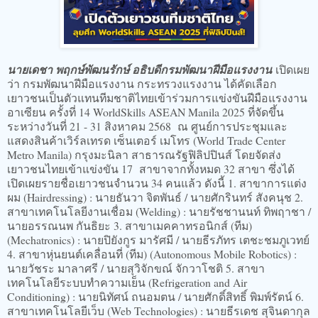
นายเดชา พฤกษ์พัฒนรักษ์ อธิบดีกรมพัฒนาฝีมือแรงงาน
เปิดเผย
ว่า กรมพัฒนาฝีมือแรงงาน กระทรวงแรงงาน ได้คัดเลือก
เยาวชนเป็นตัวแทนทีมชาติไทยเข้าร่วมการแข่งขันฝีมือแรงงาน
อาเซียน ครั้งที่ 14 WorldSkills ASEAN Manila 2025 ที่จัดขึ้น
ระหว่างวันที่ 21 - 31 สิงหาคม 2568 ณ ศูนย์การประชุมและ
แสดงสินค้าเวิร์ลเทรด เซ็นเตอร์ เมโทร (World Trade Center
Metro Manila) กรุงมะนิลา สาธารณรัฐฟิลิปปินส์ โดยจัดส่ง
เยาวชนไทยเข้าแข่งขัน 17 สาขาจากทั้งหมด 32 สาขา ซึ่งได้
เปิดเผยรายชื่อเยาวชนจำนวน 34 คนแล้ว ดังนี้ 1. สาขาการแต่ง
ผม (Hairdressing) : นายธันวา จิตพันธ์ / นายศักรินทร์ สังคนุช 2.
สาขาเทคโนโลยีงานเชื่อม (Welding) : นายรัชชานนท์ ทิพฤาชา /
นายอรรณนพ กันธิยะ 3. สาขาเมคคาทรอนิกส์ (ทีม)
(Mechatronics) : นายปิยังกูร มารัศมี / นายธีรภัทร เตชะชมภูเวทย์
4. สาขาหุ่นยนต์เคลื่อนที่ (ทีม) (Autonomous Mobile Robotics) :
นายวัชระ มาลาศรี / นายสุวิจักขณ์ จักวาโชติ 5. สาขา
เทคโนโลยีระบบทำความเย็น (Refrigeration and Air
Conditioning) : นายนิทัศน์ ถนอมตน / นายศักดิ์สิทธิ์ พิมพ์รัตน์ 6.
สาขาเทคโนโลยีเว็บ (Web Technologies) : นายธีรเดช สุจินดากุล